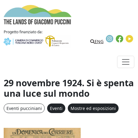
Vai al contenuto
The Lands of Giacomo Puccini
Progetto finanziato da:
Instagram
Faceb
Y
Search
ENG
29 novembre 1924. Si è spenta
una luce sul mondo
Eventi pucciniani
Eventi
Mostre ed esposizioni
29 novembre 1924. Si è s