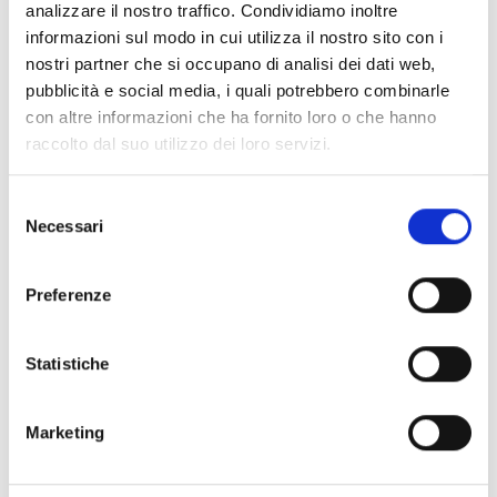
Comune/Località:
Lucca
analizzare il nostro traffico. Condividiamo inoltre
Ingresso:
Biglietto
informazioni sul modo in cui utilizza il nostro sito con i
nostri partner che si occupano di analisi dei dati web,
Tipologia evento:
Mostra
pubblicità e social media, i quali potrebbero combinarle
Comprensorio:
Piana di Lucca
con altre informazioni che ha fornito loro o che hanno
Instagram
Facebook
Sito web
Email
raccolto dal suo utilizzo dei loro servizi.
Selezione
Necessari
del
consenso
Preferenze
+
Statistiche
−
Marketing