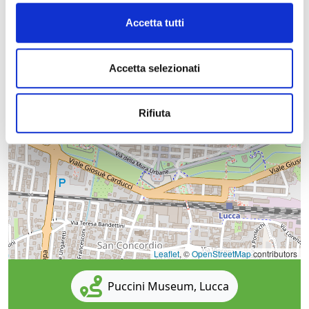
Accetta tutti
Accetta selezionati
Rifiuta
Leaflet
, ©
OpenStreetMap
contributors
Puccini Museum, Lucca