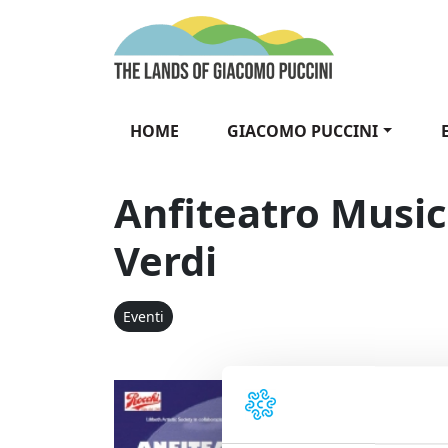
Vai al contenuto
The Lands of Gia
HOME
GIACOMO PUCCINI
Anfiteatro Music
Verdi
Eventi
Anfiteatro 
Nella pia
d’Italia,
arie e du