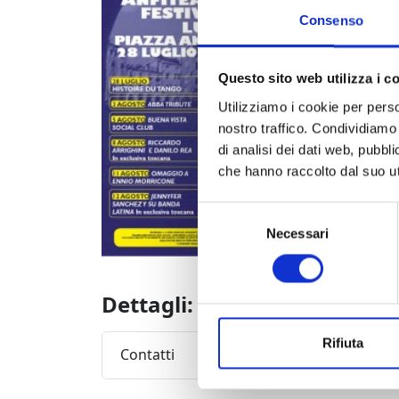
Orchestra
Consenso
Special 
Orchestr
Direzion
Questo sito web utilizza i c
Il concert
Utilizziamo i cookie per perso
Il biglie
nostro traffico. Condividiamo 
di analisi dei dati web, pubbl
che hanno raccolto dal suo uti
Selezione
Necessari
del
consenso
Dettagli:
Rifiuta
Contatti