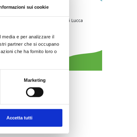
Informazioni:
Informazioni sui cookie
Comprensorio:
Piana di Lucca
Frazione / Località:
Lucca
l media e per analizzare il
Comune:
Lucca
nostri partner che si occupano
Tipologia evento:
musica
azioni che ha fornito loro o
Marketing
Accetta tutti