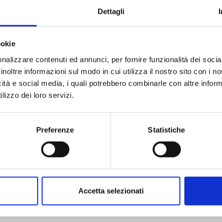
 Sinfonica del “Puccini e la sua Lucca” Festival.
Dettagli
guest star Francesca Patanè e Strauss Konzert
a.
e di Massimo Morelli.
ookie
o inizia alle 21.30.
nalizzare contenuti ed annunci, per fornire funzionalità dei socia
tto costa 10 euro.
inoltre informazioni sul modo in cui utilizza il nostro sito con i 
icità e social media, i quali potrebbero combinarle con altre inform
lizzo dei loro servizi.
Preferenze
Statistiche
Accetta selezionati