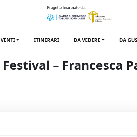
como Puccini
Progetto finanziato da:
EVENTI
ITINERARI
DA VEDERE
DA GU
 Festival – Francesca P
Music Festival - Francesca Patanè: Puccini & Verdi / Anfiteatr
zza più famosa di Lucca, e in una delle più famose
 l’Anfiteatro Music Festival presenta “Puccini & Verdi”,
etti dai capolavori dei due maggiori operisti italiani.