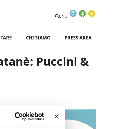
Instagram
Facebook
Youtube
Search
ENG
STARE
CHI SIAMO
PRESS AREA
atanè: Puccini &
o Music Festival - Puccini & Verdi