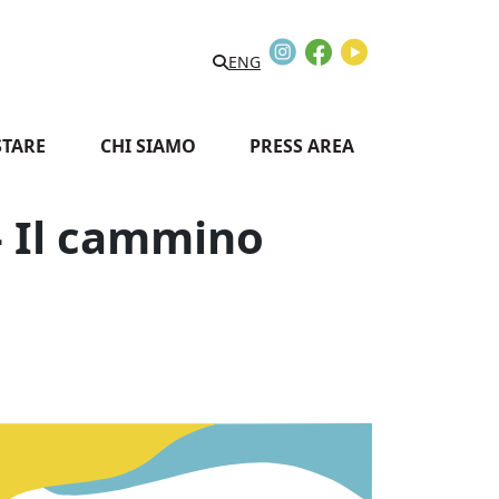
Instagram
Facebook
Youtube
Search
ENG
STARE
CHI SIAMO
PRESS AREA
 Il cammino