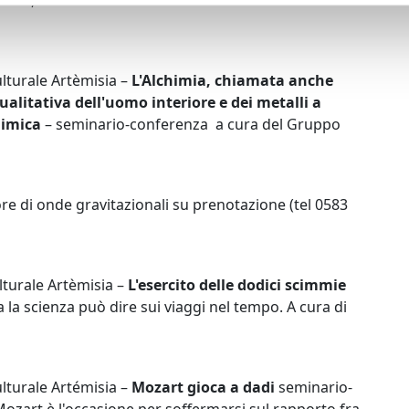
ia, Istituto di Fisica Nucleare dell'Università di
lturale Artèmisia –
L'Alchimia, chiamata anche
ualitativa dell'uomo interiore e dei metalli a
himica
– seminario-conferenza a cura del Gruppo
ore di onde gravitazionali su prenotazione (tel 0583
lturale Artèmisia –
L'esercito delle dodici scimmie
 la scienza può dire sui viaggi nel tempo. A cura di
lturale Artémisia –
Mozart gioca a dadi
seminario-