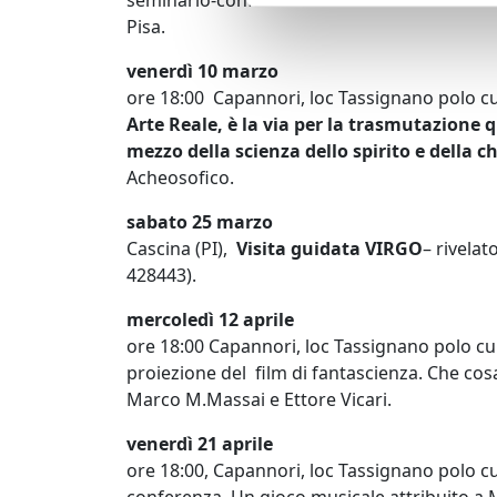
seminario-conferenza a cura di Carlo Bradasch
Pisa.
venerdì 10 marzo
ore 18:00 Capannori, loc Tassignano polo cu
Arte Reale, è la via per la trasmutazione q
mezzo della scienza dello spirito e della c
Acheosofico.
sabato 25 marzo
Cascina (PI),
Visita guidata VIRGO
– rivelat
428443).
mercoledì 12 aprile
ore 18:00 Capannori, loc Tassignano polo cu
proiezione del film di fantascienza. Che cosa
Marco M.Massai e Ettore Vicari.
venerdì 21 aprile
ore 18:00, Capannori, loc Tassignano polo cu