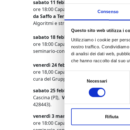
sabato 11 febbraio
ore 18:00 Capannori, loc Tassignano, polo 
Consenso
da Saffo a Terminator 3
seminario-conferen
Algoritmi e strutture dei dati Università di Pi
Questo sito web utilizza i c
sabato 18 febbraio
Utilizziamo i cookie per perso
ore 18:00 Capannori, loc Tassignano, polo cu
nostro traffico. Condividiamo 
seminario-conferenza a cura del Gruppo Ar
di analisi dei dati web, pubbl
che hanno raccolto dal suo uti
venerdì 24 febbraio
ore 18,00 Capannori, loc Tassignano, polo c
Selezione
cura del Gruppo Archeosofico.
Necessari
del
consenso
sabato 25 febbraio
Cascina (PI),
Visita guidata VIRGO
– rivelat
428443).
venerdì 3 marzo
Rifiuta
ore 18:00 Capannori, loc Tassignano, polo c