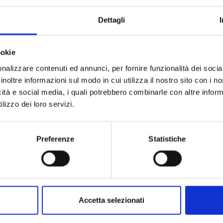
culturale Artémisia
– Il cammino dell'informazione,
Dettagli
za a cura di Francesco Romani, Ordinario di
sa.
ookie
nalizzare contenuti ed annunci, per fornire funzionalità dei socia
lturale Artémisia –
Simbolismo geometrico
inoltre informazioni sul modo in cui utilizza il nostro sito con i 
cheosofico.
icità e social media, i quali potrebbero combinarle con altre inform
lizzo dei loro servizi.
ulturale Artémisia –
Lo studio della volta celeste
a
Preferenze
Statistiche
ore di onde gravitazionali su prenotazione (tel 0583
Accetta selezionati
ulturale Artémisia –
Onde gravitazionali e VIRGO