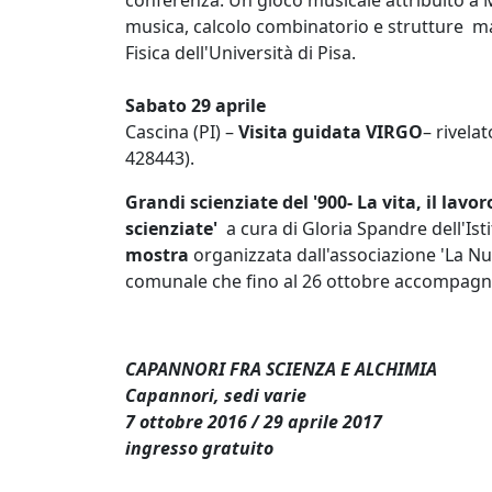
conferenza. Un gioco musicale attribuito a M
musica, calcolo combinatorio e strutture ma
Fisica dell'Università di Pisa.
Sabato 29 aprile
Cascina (PI) –
Visita guidata VIRGO
– rivela
428443).
Grandi scienziate del '900- La vita, il lavo
scienziate'
a cura di Gloria Spandre dell'Isti
mostra
organizzata dall'associazione 'La Nuo
comunale che fino al 26 ottobre accompagna
CAPANNORI FRA SCIENZA E ALCHIMIA
Capannori, sedi varie
7 ottobre 2016 / 29 aprile 2017
ingresso gratuito