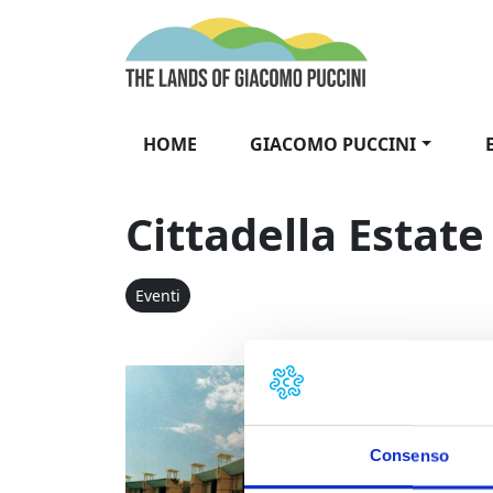
Vai al contenuto
The Lands of Gia
HOME
GIACOMO PUCCINI
Cittadella Estate
Eventi
Cittadella E
Un progra
Cittadell
settembr
Consenso
musicale
teatro-ca