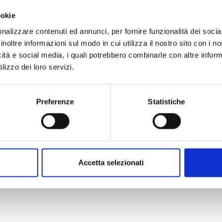
terpreti della comicità.
ookie
 4 luglio: Gigi D’Alessio
nalizzare contenuti ed annunci, per fornire funzionalità dei socia
inoltre informazioni sul modo in cui utilizza il nostro sito con i 
icità e social media, i quali potrebbero combinarle con altre inform
lizzo dei loro servizi.
Preferenze
Statistiche
Accetta selezionati