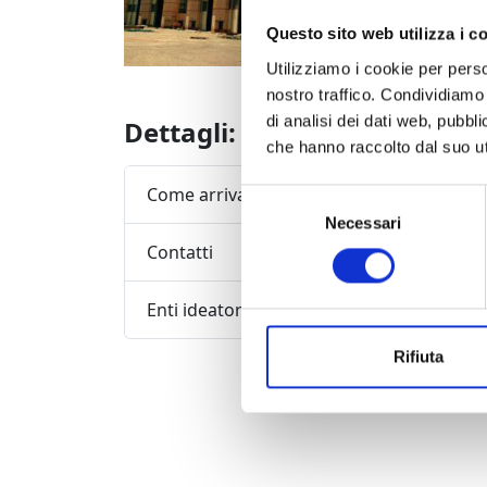
grandi in
Questo sito web utilizza i c
Domenica
Utilizziamo i cookie per perso
nostro traffico. Condividiamo 
di analisi dei dati web, pubbl
Dettagli:
che hanno raccolto dal suo uti
Come arrivare
Selezione
Necessari
del
consenso
Contatti
Enti ideatori / organizzatori
Rifiuta