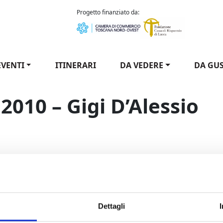
como Puccini
Progetto finanziato da:
EVENTI
ITINERARI
DA VEDERE
DA GU
 2010 – Gigi D’Alessio
state 2010 - Gigi D'Alessio / Cittadella Estate 2010 - Gigi D'Al
mma intenso di eventi per il Cartellone estivo della
a del Carnevale di Viareggio. Dal 16 di giugno fino a
e concerti con i più grandi artisti del panorama
Dettagli
 nazionale e internazionale, performance di danza, il
nzone del Festival Gaber, e spettacoli con i più