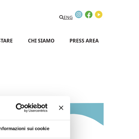
Instagram
Facebook
Youtube
Search
ENG
STARE
CHI SIAMO
PRESS AREA
essio
Informazioni sui cookie
Informazioni: