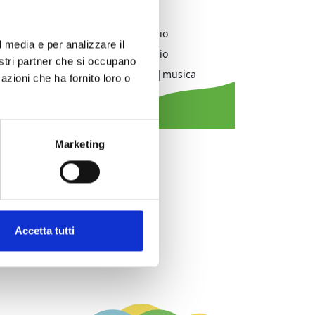
Comprensorio:
Versilia
Frazione / Località:
Viareggio
l media e per analizzare il
Comune:
Viareggio
nostri partner che si occupano
Tipologia evento:
festival|musica
azioni che ha fornito loro o
Marketing
Accetta tutti
The Lands of G