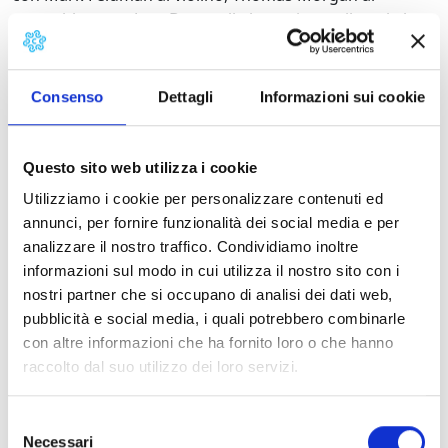
contrabbasso e Joey Baron alla batteria con il quale ha
inciso diversi dischi con l’etichetta ECM.
1 Novembre 2011
Consenso
Dettagli
Informazioni sui cookie
Barga – Teatro dei Differenti ore 21,30
in collaborazione con BargaJazz
Questo sito web utilizza i cookie
John Abercrombie Quartet
Utilizziamo i cookie per personalizzare contenuti ed
John Abercrombie, chitarra – Mark Feldman, Violino
annunci, per fornire funzionalità dei social media e per
Thomas Morgan, Contrabbasso – Joey Baron, Batteria
analizzare il nostro traffico. Condividiamo inoltre
informazioni sul modo in cui utilizza il nostro sito con i
Dettagli:
nostri partner che si occupano di analisi dei dati web,
pubblicità e social media, i quali potrebbero combinarle
Contatti
con altre informazioni che ha fornito loro o che hanno
raccolto dal suo utilizzo dei loro servizi.
Notizie Storiche
Selezione
Necessari
del