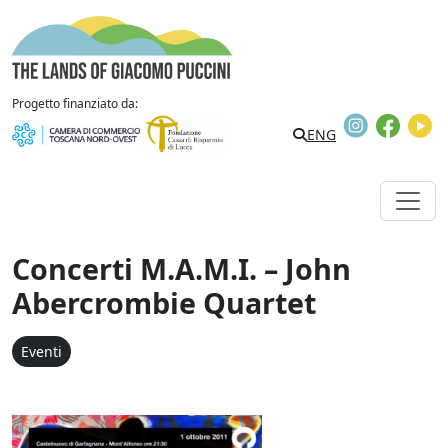
Vai al contenuto
The Lands of Giacomo Puccini
Progetto finanziato da:
Instagram
Faceb
Y
Search
ENG
Concerti M.A.M.I. – John
Abercrombie Quartet
Eventi
Concerti M.A.M.I. - John