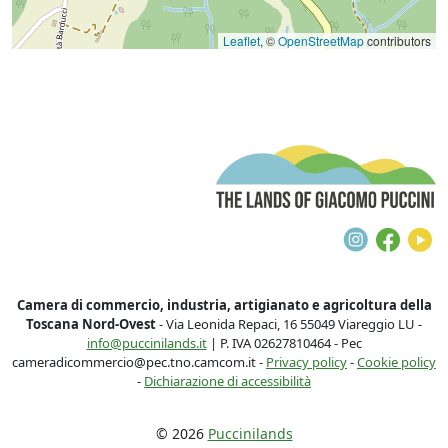
Leaflet
, ©
OpenStreetMap
contributors
T
Instagra
Face
Y
Camera di commercio, industria, artigianato e agricoltura della
Toscana Nord-Ovest
- Via Leonida Repaci, 16 55049 Viareggio LU -
info@puccinilands.it
| P. IVA 02627810464 - Pec
cameradicommercio@pec.tno.camcom.it -
Privacy policy
-
Cookie policy
-
Dichiarazione di accessibilità
© 2026
Puccinilands