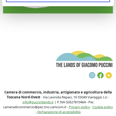
T
Instagra
Face
Y
Camera di commercio, industria, artigianato e agricoltura della
Toscana Nord-Ovest
- Via Leonida Repaci, 16 55049 Viareggio LU -
info@puccinilands.it
| P. IVA 02627810464 - Pec
cameradicommercio@pec.tno.camcom.it -
Privacy policy
-
Cookie policy
-
Dichiarazione di accessibilità