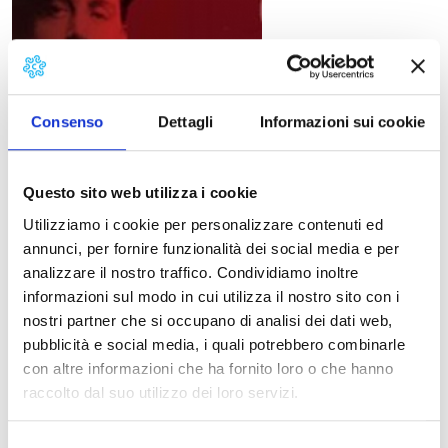
Consenso
Dettagli
Informazioni sui cookie
Questo sito web utilizza i cookie
Utilizziamo i cookie per personalizzare contenuti ed
Dal giorno di Natale, giovedì 25 dicembre 2010, a
annunci, per fornire funzionalità dei social media e per
sabato 1 gennaio 2011, nella Basilica di S. Giovanni a
analizzare il nostro traffico. Condividiamo inoltre
Lucca, si terranno i concerti lirici per le festività natalizie
informazioni sul modo in cui utilizza il nostro sito con i
nell’ambito del festival internazionale Puccini e la sua
nostri partner che si occupano di analisi dei dati web,
Lucca.
pubblicità e social media, i quali potrebbero combinarle
con altre informazioni che ha fornito loro o che hanno
raccolto dal suo utilizzo dei loro servizi.
1 gennaio – ore 17.30
Concerto di Capodanno
Selezione