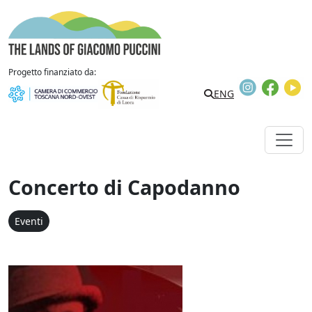
Vai al contenuto
The Lands of Giacomo Puccini
Progetto finanziato da:
Instagram
Faceb
Y
Search
ENG
Concerto di Capodanno
Eventi
Concerto di Capodanno