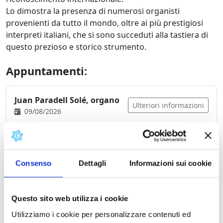
Lo dimostra la presenza di numerosi organisti
provenienti da tutto il mondo, oltre ai più prestigiosi
interpreti italiani, che si sono succeduti alla tastiera di
questo prezioso e storico strumento.
Appuntamenti:
Juan Paradell Solé, organo
Ulteriori informazioni
09/08/2026
Musiche di Storace, Corrette, Telemann, Lidon,
Provesi.
Consenso
Dettagli
Informazioni sui cookie
Serata lirica
Ulteriori informazioni
16/08/2026
Musiche di Puccini, Verdi, Bizet, Rossini, Gastaldon,
Questo sito web utilizza i cookie
Saint-Saëns.
Utilizziamo i cookie per personalizzare contenuti ed