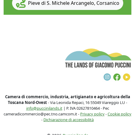
Pieve di S. Michele Arcangelo, Corsanico
T
Instagra
Face
Y
Camera di commercio, industria, artigianato e agricoltura della
Toscana Nord-Ovest
- Via Leonida Repaci, 16 55049 Viareggio LU -
info@puccinilands.it
| P. IVA 02627810464 - Pec
cameradicommercio@pec.tno.camcom.it -
Privacy policy
-
Cookie policy
-
Dichiarazione di accessibilità