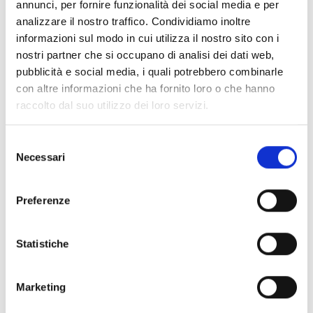
annunci, per fornire funzionalità dei social media e per
analizzare il nostro traffico. Condividiamo inoltre
I Solisti Laudensi
Ulteriori informazioni
informazioni sul modo in cui utilizza il nostro sito con i
23/08/2026
nostri partner che si occupano di analisi dei dati web,
Musiche di Vivaldi, Haendel, Tartini, Zipoli, Stanley.
pubblicità e social media, i quali potrebbero combinarle
con altre informazioni che ha fornito loro o che hanno
raccolto dal suo utilizzo dei loro servizi.
Divine armonie
Ulteriori informazioni
29/08/2026
Selezione
Musiche di Donizetti, Paisiello, Rossini, Gounod,
Necessari
del
Verdi, Provesi, Da Bergamo, Fauré, Tosti.
consenso
Preferenze
Statistiche
Informazioni:
Marketing
Comprensorio:
Versilia