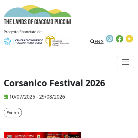
Vai al contenuto
The Lands of Giacomo Puccini
Progetto finanziato da:
Instagram
Faceb
Y
Search
ENG
Corsanico Festival 2026
10/07/2026 - 29/08/2026
Eventi
Corsanico Festival