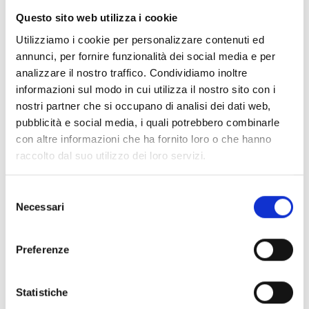
suggestioni etniche, classiche e jazz. A cura di Oracle
Trio.
Questo sito web utilizza i cookie
Carlo Palagi: chitarre, Giuliano Passaglia: Sax soprano e
Utilizziamo i cookie per personalizzare contenuti ed
tenore, contrabbasso. Riccardo Puccetti: percusioni,
annunci, per fornire funzionalità dei social media e per
marimba, hang drum.
analizzare il nostro traffico. Condividiamo inoltre
Musiche di C. Palagi, J. Gararek, R. Puccetti, R. Towner.
informazioni sul modo in cui utilizza il nostro sito con i
nostri partner che si occupano di analisi dei dati web,
pubblicità e social media, i quali potrebbero combinarle
con altre informazioni che ha fornito loro o che hanno
L' organo Monumentale di Vincenzo Colonna
nella
raccolto dal suo utilizzo dei loro servizi.
Pieve di San Michele Arcangelo di Corsanico fu
costruito, tra il
1602 e il 1606
. Questo strumento,
Selezione
capolavoro dell'arte organaria veneziana ed opera
Necessari
del
pregevole sul piano fonico, architettonico ed artistico,
consenso
ha subito nel tempo, diversi interventi di restauro ma
Preferenze
quello del 1899 è il più significativo, poichè da esso
deriva gran parte della disposizione fonica attuale.
Statistiche