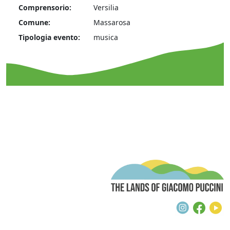
Comprensorio:
Versilia
Comune:
Massarosa
Tipologia evento:
musica
T
Instagra
Face
Y