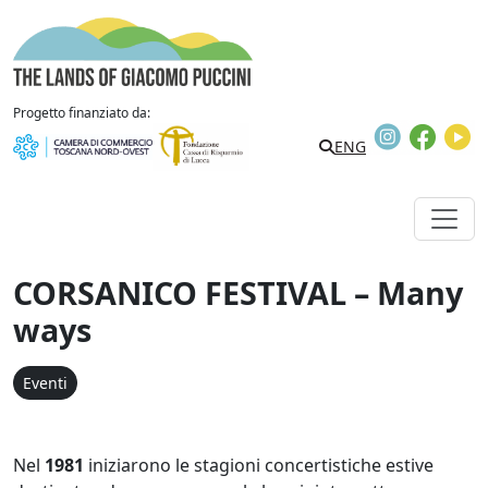
Vai al contenuto
The Lands of Giacomo Puccini
Progetto finanziato da:
Instagram
Faceb
Y
Search
ENG
CORSANICO FESTIVAL – Many
ways
Eventi
Nel
1981
iniziarono le
stagioni concertistiche estive