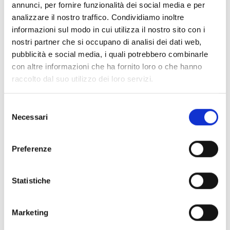
Daniele Boccaccio. Musiche di J. S. Bach.
annunci, per fornire funzionalità dei social media e per
analizzare il nostro traffico. Condividiamo inoltre
informazioni sul modo in cui utilizza il nostro sito con i
L' organo Monumentale di Vincenzo Colonna
nella
nostri partner che si occupano di analisi dei dati web,
Pieve di San Michele Arcangelo di Corsanico fu
pubblicità e social media, i quali potrebbero combinarle
costruito, tra il
1602 e il 1606
. Questo strumento,
con altre informazioni che ha fornito loro o che hanno
capolavoro dell'arte organaria veneziana ed opera
raccolto dal suo utilizzo dei loro servizi.
pregevole sul piano fonico, architettonico ed artistico,
ha subito nel tempo, diversi interventi di restauro ma
Selezione
quello del 1899 è il più significativo, poichè da esso
Necessari
del
deriva gran parte della disposizione fonica attuale.
consenso
Preferenze
Consulta qui il programma completo:
Statistiche
www.corsanicomusica.it
Marketing
CORSANICO FESTIVAL