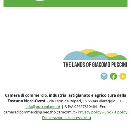
T
Instagra
Face
Y
Camera di commercio, industria, artigianato e agricoltura della
Toscana Nord-Ovest
- Via Leonida Repaci, 16 55049 Viareggio LU -
info@puccinilands.it
| P. IVA 02627810464 - Pec
cameradicommercio@pec.tno.camcom.it -
Privacy policy
-
Cookie policy
-
Dichiarazione di accessibilità