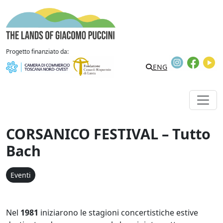
Vai al contenuto
The Lands of Giacomo Puccini
Progetto finanziato da:
Instagram
Faceb
Y
Search
ENG
CORSANICO FESTIVAL – Tutto
Bach
Eventi
Nel
1981
iniziarono le
stagioni concertistiche estive