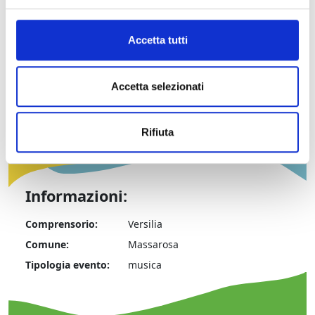
Massarosa, Loc. Corsanico, chiesa di S. Michele
Arcangelo
8/15/18/21/29 luglio, 5/13/19/25 agosto e 3 settembre
Accetta tutti
2017
ore 21:15
Accetta selezionati
Ingresso
€ 10,00
Rifiuta
Informazioni:
Comprensorio:
Versilia
Comune:
Massarosa
Tipologia evento:
musica