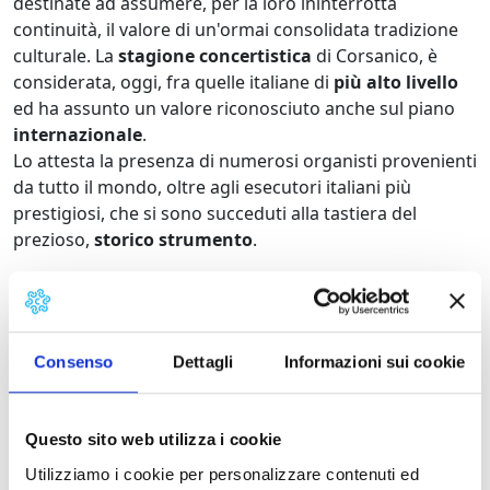
destinate ad assumere, per la loro ininterrotta
continuità, il valore di un'ormai consolidata tradizione
culturale. La
stagione concertistica
di Corsanico, è
considerata, oggi, fra quelle italiane di
più alto livello
ed ha assunto un valore riconosciuto anche sul piano
internazionale
.
Lo attesta la presenza di numerosi organisti provenienti
da tutto il mondo, oltre agli esecutori italiani più
prestigiosi, che si sono succeduti alla tastiera del
prezioso,
storico strumento
.
10 i concerti
previsti nel cartellone di quest'anno che si
svolgerà dall
' 8 luglio al 3 settembre 2017
.
Consenso
Dettagli
Informazioni sui cookie
Questo il programma di stasera,
Sabato 5 agosto
:
Questo sito web utilizza i cookie
Ore 21:15 –
"Tutto Bach"
. Concerto per organo di
Utilizziamo i cookie per personalizzare contenuti ed