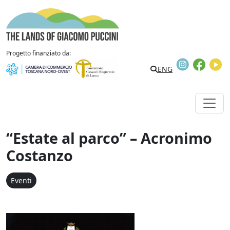
Vai al contenuto
The Lands of Giacomo Puccini
Progetto finanziato da:
Instagram
Faceb
Y
Search
ENG
“Estate al parco” – Acronimo
Costanzo
Eventi
"Estate al parco" - Acro