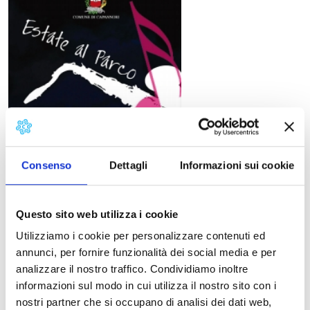
Consenso
Dettagli
Informazioni sui cookie
Questo sito web utilizza i cookie
Acronimo Costanzo
Utilizziamo i cookie per personalizzare contenuti ed
Il 7 agosto a Capannori, appuntamento con Acronimo
annunci, per fornire funzionalità dei social media e per
Costanzo e la “ti ti ti ti Band”: “Tutti inediti… tranne
analizzare il nostro traffico. Condividiamo inoltre
Rino”.
informazioni sul modo in cui utilizza il nostro sito con i
nostri partner che si occupano di analisi dei dati web,