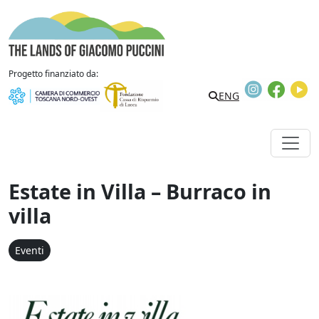
Vai al contenuto
The Lands of Giacomo Puccini
Progetto finanziato da:
Instagram
Faceb
Y
Search
ENG
Estate in Villa – Burraco in
villa
Eventi
Estate in Villa - Burraco in