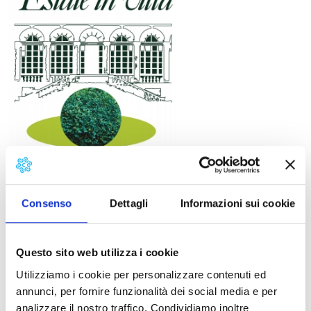
Il cartellone di ‘Estate in Villa’, la manifestazione che il
Comune di Capannori promuove da alcuni anni nelle
Consenso
Dettagli
Informazioni sui cookie
belle dimore storiche del proprio territorio, si snoda tra
giugno e ottobre, con tantissime proposte che vanno
dai concerti al teatro, dal burraco, alla festa europea
Questo sito web utilizza i cookie
della musica passando per una ‘notte bianca’ nel Borgo
delle Camelie.
Utilizziamo i cookie per personalizzare contenuti ed
“Estate in villa”, che vede la collaborazione del Forum
annunci, per fornire funzionalità dei social media e per
delle Associazioni e della Capannori Servizi srl, si
analizzare il nostro traffico. Condividiamo inoltre