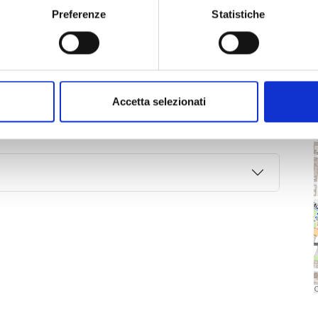
o da Cinzia Landucci per ‘Nuove Tendenze’
Preferenze
Statistiche
ca, dal Comune di Borgo a Mozzano e dall’APT Lucca,
cesano “R. Baralli” con la partecipazione
Accetta selezionati