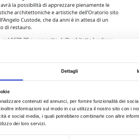
avrà la possibilità di apprezzare pienamente le
stiche architettoniche e artistiche dell’Oratorio sito
lll’Angelo Custode, che da anni è in attesa di un
o di restauro.
 nel 1638-39 su progetto dell’architetto lucchese
Paoli, l’Oratorio tra la seconda metà del Seicento e i
 Settecento fu arricchito di affreschi, stucchi e
 ospitò la Congregazione degli Angeli Custodi. Oggi
nta indubbiamente un monumento di notevole
Dettagli
r la città di Lucca ma rimane chiuso quasi tutto
ookie
 sua apertura e una visita guidata (ore 17.00) con
nalizzare contenuti ed annunci, per fornire funzionalità dei socia
 Presidente dell’Associazione Amici dei Musei di
inoltre informazioni sul modo in cui utilizza il nostro sito con i 
rto del giovane talento lucchese Edoardo Pieri. Il
icità e social media, i quali potrebbero combinarle con altre inform
 prima metà alla musica rinascimentale per liuto, e
lizzo dei loro servizi.
hitarra solista dei grandi compositori del
dre Tansman. L’allestimento scenico dell’oratorio,