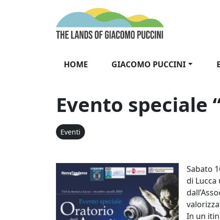
Vai al contenuto
The Lands of Gia
HOME
GIACOMO PUCCINI
Evento speciale 
Eventi
Evento spec
Sabato 16
di Lucca
dall’Asso
valorizza
In un iti