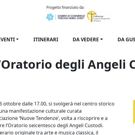
como Puccini
Progetto finanziato da:
EVENTI
ITINERARI
DA VEDERE
DA GU
“Oratorio degli Angeli 
iale "Oratorio degli Angeli Custodi" / Special event at the 
 ottobre dalle 17.00, si svolgerà nel centro storico
 una manifestazione culturale curata
ciazione ‘Nuove Tendenze’, volta a riscoprire e a
re l’Oratorio seicentesco degli Angeli Custodi.
nerario originale tra arte e musica classica, il