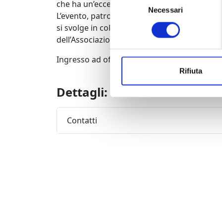
che ha un’eccellente acustica, è stato curat
Necessari
del
L’evento, patrocinato dalla Provincia di Luc
consenso
si svolge in collaborazione con l’Istituto Dio
dell’Associazione Amici dei Musei di Lucca.
Ingresso ad offerta libera.
Rifiuta
Dettagli:
Contatti