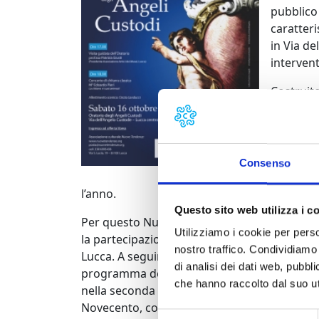
pubblico 
caratteri
in Via de
intervent
Costruito
Vincenzo 
primi del
quadri e
rapprese
Consenso
pregio pe
l’anno.
Questo sito web utilizza i c
Per questo Nuove Tendenze ha organizzato la
Utilizziamo i cookie per perso
la partecipazione di Patrizia Giusti Maccari,
nostro traffico. Condividiamo 
Lucca. A seguire (ore 18.00) si terrà il conce
di analisi dei dati web, pubbl
programma del concerto sarà dedicato nella
che hanno raccolto dal suo uti
nella seconda metà alle più belle opere per c
Novecento, come Heitor Villa-Lobos e Alexan
Selezione