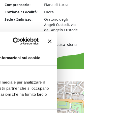
Comprensorio:
Piana di Lucca
Frazione / Località:
Lucca
Sede / Indirizzo:
Oratorio degli
Angeli Custodi, via
dell'Angelo Custode
Comune:
Lucca
Tipologia evento:
arte|musica|storia-
cultura
Informazioni sui cookie
l media e per analizzare il
+
nostri partner che si occupano
azioni che ha fornito loro o
−