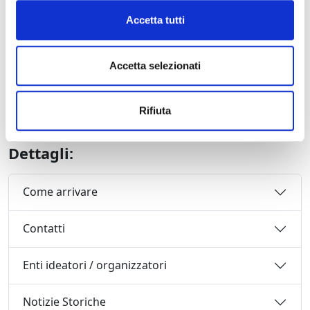
CONCERTO DI GALA – Renée Fleming
Accetta tutti
28 luglio 2010 ore 21,15
Renée Fleming, soprano
Accetta selezionati
Alberto Veronesi, direttore
Orchestra del Festival Puccini
con la partecipazione del giovane compositore e
Rifiuta
direttore Antony Arcaini
Dettagli:
Come arrivare
Contatti
Enti ideatori / organizzatori
Notizie Storiche