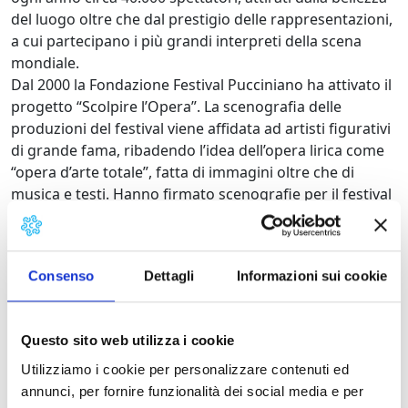
del luogo oltre che dal prestigio delle rappresentazioni,
a cui partecipano i più grandi interpreti della scena
mondiale.
Dal 2000 la Fondazione Festival Pucciniano ha attivato il
progetto “Scolpire l’Opera”. La scenografia delle
produzioni del festival viene affidata ad artisti figurativi
di grande fama, ribadendo l’idea dell’opera lirica come
“opera d’arte totale”, fatta di immagini oltre che di
musica e testi. Hanno firmato scenografie per il festival
Ken Yasuda, Igor Mitoraj e Jean Michel Folon.
Collaborano alla realizzazione delle scene gli artigiani
della Cittadella del Carnevale di Viareggio, oltre al
Consenso
Dettagli
Informazioni sui cookie
nutrito gruppo di scultori presenti a Pietrasanta.
Il 15 giugno del 2008 è stato inaugurato il nuovo grande
teatro all’aperto, parte del parco della musica dedicato
Questo sito web utilizza i cookie
a Giacomo Puccini.
Utilizziamo i cookie per personalizzare contenuti ed
Programma
annunci, per fornire funzionalità dei social media e per