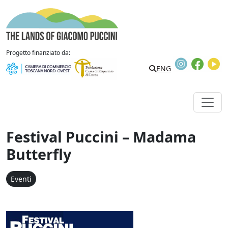
Vai al contenuto
The Lands of Giacomo Puccini
Progetto finanziato da:
Instagram
Faceb
Y
Search
ENG
Festival Puccini – Madama
Butterfly
Eventi
Festival Puccini - Madama