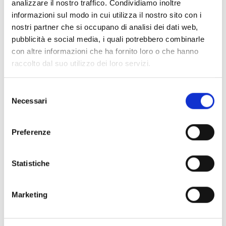
analizzare il nostro traffico. Condividiamo inoltre
LA FANCIULLA DEL WEST
informazioni sul modo in cui utilizza il nostro sito con i
Venerdì 16 luglio; Venerdì 23 luglio;
nostri partner che si occupano di analisi dei dati web,
Sabato 7 agosto;
pubblicità e social media, i quali potrebbero combinarle
MADAMA BUTTERFLY
con altre informazioni che ha fornito loro o che hanno
Sabato 17 luglio; Domenica 25 luglio; Domenica 1
raccolto dal suo utilizzo dei loro servizi.
agosto;
Sabato 14 agosto;Domenica 22 agosto
Selezione
Necessari
del
TURANDOT
consenso
Sabato 31 luglio; Venerdì 6 agosto ;
Giovedì 12 agosto;Venerdì 20 agosto
Preferenze
TOSCA
Sabato 24 luglio; Venerdì 30 luglio;
Statistiche
Domenica 8 agosto; Venerdì 13 agosto;
Sabato 21 agosto
Marketing
ROMEO & GIULIETTA – Balletto
Mercoledì 11 agosto