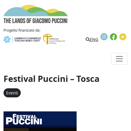
Vai al contenuto
The Lands of Giacomo Puccini
Progetto finanziato da:
Instagram
Faceb
Y
Search
ENG
Festival Puccini – Tosca
Eventi
Festival Puccini - Tosca /