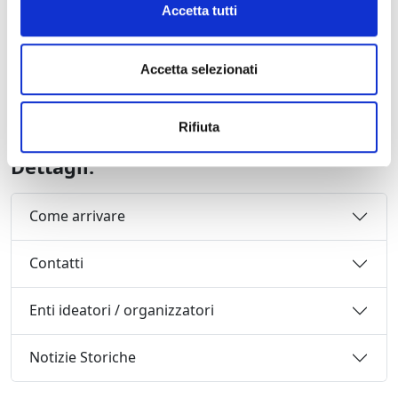
Accetta tutti
28 luglio 2010 ore 21,15
Renée Fleming, soprano
Alberto Veronesi, direttore
Accetta selezionati
Orchestra del Festival Puccini
con la partecipazione del giovane compositore e
direttore Antony Arcaini
Rifiuta
Dettagli:
Come arrivare
Contatti
Enti ideatori / organizzatori
Notizie Storiche