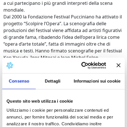
a cui partecipano i più grandi interpreti della scena
mondiale.
Dal 2000 la Fondazione Festival Pucciniano ha attivato il
progetto “Scolpire l’Opera”. La scenografia delle
produzioni del festival viene affidata ad artisti figurativi
di grande fama, ribadendo l’idea dell’opera lirica come
“opera d’arte totale”, fatta di immagini oltre che di
musica e testi. Hanno firmato scenografie per il festival
Ken Yasuda, Igor Mitoraj e Jean Michel Folon.
Collaborano alla realizzazione delle scene gli artigiani
della Cittadella del Carnevale di Viareggio, oltre al
nutrito gruppo di scultori presenti a Pietrasanta.
Consenso
Dettagli
Informazioni sui cookie
Il 15 giugno del 2008 è stato inaugurato il nuovo grande
teatro all’aperto, parte del parco della musica dedicato
a Giacomo Puccini.
Questo sito web utilizza i cookie
Programma del festival
Utilizziamo i cookie per personalizzare contenuti ed
annunci, per fornire funzionalità dei social media e per
LA FANCIULLA DEL WEST
analizzare il nostro traffico. Condividiamo inoltre