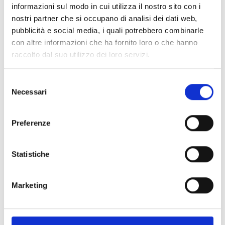
Venerdì 16 luglio; Venerdì 23 luglio;
informazioni sul modo in cui utilizza il nostro sito con i
Sabato 7 agosto;
nostri partner che si occupano di analisi dei dati web,
pubblicità e social media, i quali potrebbero combinarle
MADAMA BUTTERFLY
con altre informazioni che ha fornito loro o che hanno
Sabato 17 luglio; Domenica 25 luglio; Domenica 1
raccolto dal suo utilizzo dei loro servizi.
agosto;
Sabato 14 agosto;Domenica 22 agosto
Selezione
TURANDOT
Necessari
del
Sabato 31 luglio; Venerdì 6 agosto ;
consenso
Giovedì 12 agosto;Venerdì 20 agosto
Preferenze
TOSCA
Sabato 24 luglio; Venerdì 30 luglio;
Statistiche
Domenica 8 agosto; Venerdì 13 agosto;
Sabato 21 agosto
Marketing
ROMEO & GIULIETTA – Balletto
Mercoledì 11 agosto
CONCERTO DI GALA – Renée Fleming