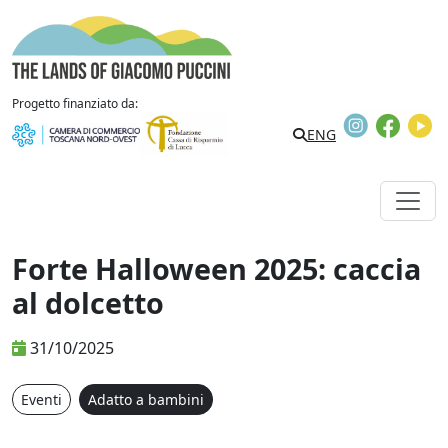
Vai al contenuto
The Lands of Giacomo Puccini
Progetto finanziato da:
Instagram
Faceb
Y
Search
ENG
Forte Halloween 2025: caccia
al dolcetto
31/10/2025
Eventi
Adatto a bambini