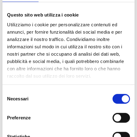
Garibaldi, Piazza Marconi, Piazza Idone e al Pontile –
con giochi, animazioni e premi. Ogni negozio aderente
Questo sito web utilizza i cookie
esporrà un manifesto ufficiale come segno di
Utilizziamo i cookie per personalizzare contenuti ed
partecipazione.
annunci, per fornire funzionalità dei social media e per
analizzare il nostro traffico. Condividiamo inoltre
informazioni sul modo in cui utilizza il nostro sito con i
nostri partner che si occupano di analisi dei dati web,
pubblicità e social media, i quali potrebbero combinarle
con altre informazioni che ha fornito loro o che hanno
Informazioni:
raccolto dal suo utilizzo dei loro servizi.
Comprensorio:
Versilia
Comune:
Forte dei Marmi
Selezione
Necessari
del
Telefono:
+39 0584 787251
consenso
Email
Sito web
Facebook
Instagram
Preferenze
Statistiche