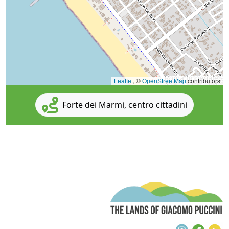
Leaflet
, ©
OpenStreetMap
contributors
Forte dei Marmi, centro cittadini
T
Instagra
Face
Y