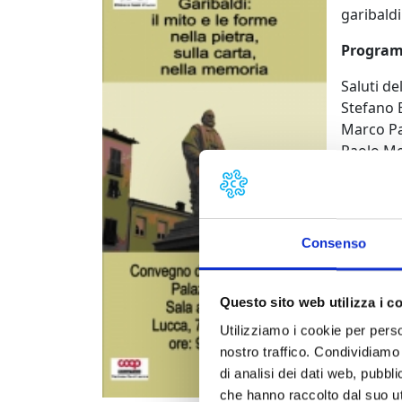
garibaldi
Progra
Saluti de
Stefano B
Marco Pao
Paolo Me
Monte di
Didala G
Partigian
Consenso
Luciano L
Reduci Ga
il libro: 
Questo sito web utilizza i c
Intervent
Utilizziamo i cookie per perso
Dott. Mat
nostro traffico. Condividiamo 
apologia,
di analisi dei dati web, pubbl
nazional
che hanno raccolto dal suo uti