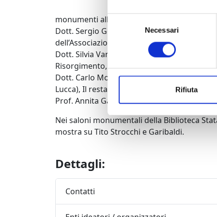
Dott.ssa 
monumenti all’Eroe dei Due Mondi a Pisa, Ve
Selezione
Dott. Sergio Goretti (direttore di ‘Camicia Ro
Necessari
del
dell’Associazione Nazionale Veterani e Reduc
consenso
Dott. Silvia Vannucci, Memorie patrie nella c
Risorgimento, per un museo capace di raccont
Dott. Carlo Mori, (Lab. Restauro del libro e
Lucca), Il restauro delle carte dell’Eroe.
Rifiuta
Prof. Annita Garibaldi Jallet: L’esperienza 
Nei saloni monumentali della Biblioteca Stata
mostra su Tito Strocchi e Garibaldi.
Dettagli:
Contatti
Enti ideatori / organizzatori