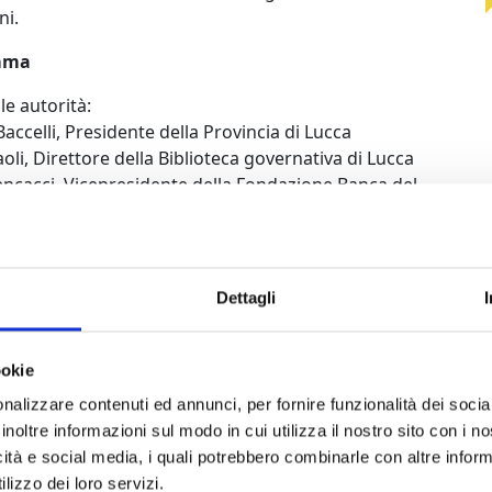
ni.
mma
lle autorità:
accelli, Presidente della Provincia di Lucca
li, Direttore della Biblioteca governativa di Lucca
ncacci, Vicepresidente della Fondazione Banca del
 Lucca
hilarducci, Presidente Associazione Nazionale
i d’Italia provinciale di Lucca
Dettagli
uciani, dell’Associazione Nazionale Veterani e
ribaldini sez. di Lucca, coordina i lavori e presenta
“Vita di Tito Strocchi” di Enrico del Carlo, 1882.
ookie
i:
nalizzare contenuti ed annunci, per fornire funzionalità dei socia
teo Garzella, La memorialistica garibaldina tra
inoltre informazioni sul modo in cui utilizza il nostro sito con i 
 ricerca di consenso e formazione dell’identità
icità e social media, i quali potrebbero combinarle con altre inform
e.
lizzo dei loro servizi.