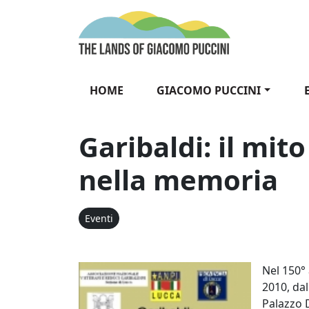
Vai al contenuto
The Lands of Gia
HOME
GIACOMO PUCCINI
Garibaldi: il mito
nella memoria
Eventi
Garibaldi: 
Nel 150° 
2010, dal
Palazzo D