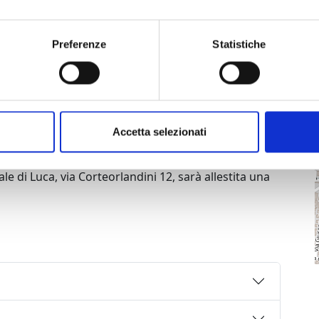
Elena Profeti, Iconografia garibaldina in Toscana: i
cchiano, Livorno e Lucca.
ssa’), La Toscana in ‘Camicia Rossa’: storia
Preferenze
Statistiche
i Garibaldini.
ittà delle Mura: dal Museo della Guerra a quello del
are la Storia e le storie.
 del documento antico Seminario Arcivescovile di
Accetta selezionati
del Museo garibaldino di Porta San Pancrazio a Roma.
le di Luca, via Corteorlandini 12, sarà allestita una