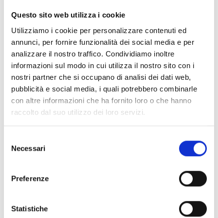
Klam).
Questo sito web utilizza i cookie
Sabato 8 Agosto – ore 21,00 – Alessandro Vezzosi e
Utilizziamo i cookie per personalizzare contenuti ed
Agnese Sabato (Museo Ideale Leonardo da Vinci, Vinci)
annunci, per fornire funzionalità dei social media e per
“Leonardo Da Vinci: avanguardia contro i trombetti”, le
analizzare il nostro traffico. Condividiamo inoltre
diverse facce dei leonardismi a confronto.
informazioni sul modo in cui utilizza il nostro sito con i
nostri partner che si occupano di analisi dei dati web,
Sabato 22 Agosto – ore 21,00 – [dia•foria rivista di arti e
pubblicità e social media, i quali potrebbero combinarle
letteratura
con altre informazioni che ha fornito loro o che hanno
Incontro sui nuovi linguaggi poetici con presentazione
raccolto dal suo utilizzo dei loro servizi.
del libro Spazio di destot ([dia•foria/Cinquemarzo
edizioni) di Fabio Teti, presente l’autore. Ospite: la
Selezione
poetessa Simona Menicocci.
Necessari
del
Domenica 6 Settembre – ore 17.30 – leoPad: Leonardo
consenso
hai tempi dell’iPad
Preferenze
Durante l’incontro, a cura di Maurizio Marco Tozzi,
saranno presentate le immagini elettroniche del nostro
tempo che hanno preso ispirazione dalle grandi opere
Statistiche