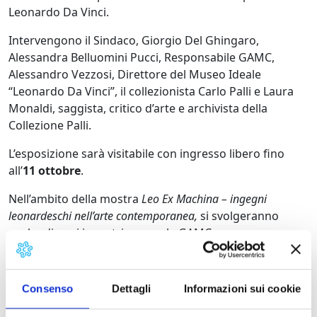
Leonardo Da Vinci.
Intervengono il Sindaco, Giorgio Del Ghingaro,
Alessandra Belluomini Pucci, Responsabile GAMC,
Alessandro Vezzosi, Direttore del Museo Ideale
“Leonardo Da Vinci”, il collezionista Carlo Palli e Laura
Monaldi, saggista, critico d’arte e archivista della
Collezione Palli.
L’esposizione sarà visitabile con ingresso libero fino
all’
11 ottobre
.
Nell’ambito della mostra
Leo Ex Machina – ingegni
leonardeschi nell’arte contemporanea,
si svolgeranno
anche diversi incontri presso la GAMC:
Sabato 25 luglio – Matteo Guarnaccia – LightShow –
L’arte delle macchine psichedeliche
Consenso
Dettagli
Informazioni sui cookie
Incontro introdotto dal critico musicale Vittore Baroni,
ospite il chitarrista Alberto Rindi (del quartetto toscano