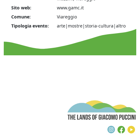
Sito web:
www.gamc.it
Comune:
Viareggio
Tipologia evento:
arte|mostre|storia-cultura|altro
T
Instagra
Face
Y