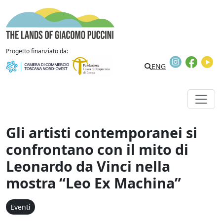
Vai al contenuto
The Lands of Giacomo Puccini
Progetto finanziato da:
Instagram
Faceb
Y
Search
ENG
Gli artisti contemporanei si
confrontano con il mito di
Leonardo da Vinci nella
mostra “Leo Ex Machina”
Eventi