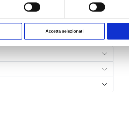
bama.
ionale nei tardi anni Settanta per le sue fotografie
Accetta selezionati