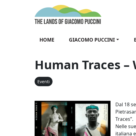
Vai al contenuto
The Lands of Gia
HOME
GIACOMO PUCCINI
Human Traces – 
Eventi
Human Trac
Dal 18 s
Pietrasa
Traces”.
Nelle sue
italiana 