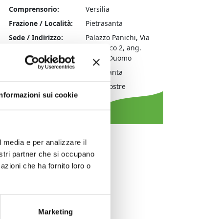
Comprensorio:
Versilia
Frazione / Località:
Pietrasanta
Sede / Indirizzo:
Palazzo Panichi, Via
Marzocco 2, ang.
Piazza Duomo
Comune:
Pietrasanta
Tipologia evento:
arte|mostre
Informazioni sui cookie
l media e per analizzare il
nostri partner che si occupano
azioni che ha fornito loro o
Marketing