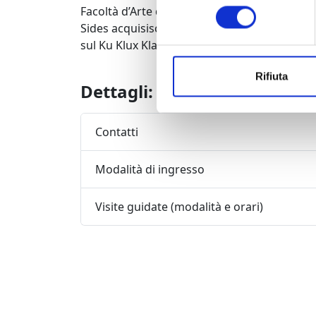
consenso
Facoltà d’Arte della University of North Ala
Sides acquisisce riconoscimento a livello naz
sul Ku Klux Klan.
Rifiuta
Dettagli:
Contatti
Modalità di ingresso
Visite guidate (modalità e orari)