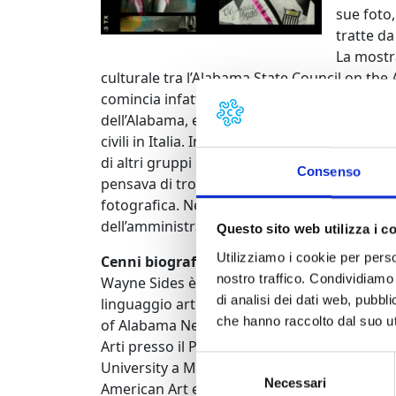
sue foto
tratte da
La mostra
culturale tra l’Alabama State Council on the Ar
comincia infatti a Pietrasanta nel 2008, q
dell’Alabama, esplorando il territorio, intere
civili in Italia. In quell’occasione visita Pisa,
di altri gruppi etnici extra-comunitari in Ita
Consenso
pensava di trovare nel nostro paese, la d
fotografica. Nel 2009 ritorna e approfondisce
dell’amministrazione comunale, ad esporre l
Questo sito web utilizza i c
Utilizziamo i cookie per perso
Cenni biografici
nostro traffico. Condividiamo 
Wayne Sides è un artista e un insegnante, co
di analisi dei dati web, pubbl
linguaggio artistico. Sides consegue la laurea
che hanno raccolto dal suo uti
of Alabama New College. Successivamente tra
Arti presso il Pratt Institute nel 1983. Lavor
Selezione
University a Marshall in Minnesota, alla Ne
Necessari
del
American Art e all’Alabama State Council on 