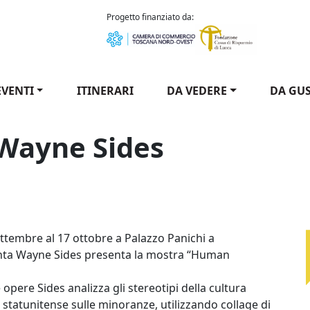
como Puccini
Progetto finanziato da:
EVENTI
ITINERARI
DA VEDERE
DA GU
Wayne Sides
es - Wayne Sides / Wayne Sides - Human Traces
ettembre al 17 ottobre a Palazzo Panichi a
nta Wayne Sides presenta la mostra “Human
 opere Sides analizza gli stereotipi della cultura
e statunitense sulle minoranze, utilizzando collage di