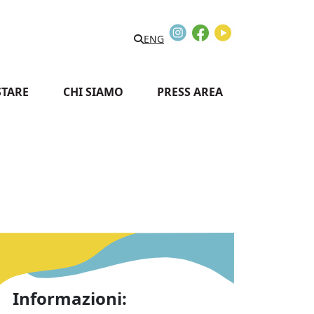
Instagram
Facebook
Youtube
Search
ENG
STARE
CHI SIAMO
PRESS AREA
Informazioni: