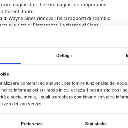
, di immagini storiche e immagini contemporanee
 differenti fonti.
 di Wayne Sides rinnova i felici rapporti di scambio
ts e la città di Pietrasanta. La ricerca di Sides
uando viene come membro della delegazione
ssandosi particolarmente alla situazione dei diritti
 Prato ed altre località, visita le comunità rom, cinesi e
lia. Parla con loro, scopre una realtà nuova, che non
Dettagli
ocumenta puntualmente con la sua macchina
. Da qui nasce l’invito, da parte
e sue opere a Pietrasanta.
ookie
nalizzare contenuti ed annunci, per fornire funzionalità dei socia
inoltre informazioni sul modo in cui utilizza il nostro sito con i 
nosciuto per la sua fotografia ed un originale
icità e social media, i quali potrebbero combinarle con altre inform
 in Arti Visive e dello Spettacolo presso l’University
lizzo dei loro servizi.
sferitosi a New York, completa il master in Belle
a come ‘artista-in-residenza’ alla Southwest State
w York Federation for the Arts, al Whitney Museum of
Preferenze
Statistiche
the Arts. Attualmente è docente di fotografia alla