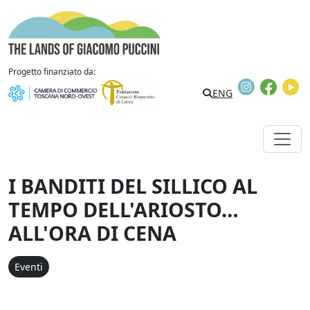
Vai al contenuto
The Lands of Giacomo Puccini
Progetto finanziato da:
Instagram
Faceb
Y
Search
ENG
I BANDITI DEL SILLICO AL
TEMPO DELL'ARIOSTO…
ALL'ORA DI CENA
Eventi