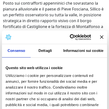
Posto sui contrafforti appenninici che sovrastano la
pianura alluvionale e il paese di Pieve Fosciana, Sillico è
un perfetto osservatorio su tutta la valle, in posizione
strategica in diretto rapporto visivo con il borgo
fortificato di Castiglione e la fortezza di Montalfonso a
Castelnuovo Garfagnana.
Ludovico Ariosto
, Governatore della Garfagnana nel
XVI secolo, ebbe rapporti "vivaci" con i garfagnini, che
lo apprezzarono però sempre come grande poeta.
Consenso
Dettagli
Informazioni sui cookie
Si cena in suo onore in giro tra piazzette, scorci, strade,
logge per il borgo che lo vide spesso in lite con i
briganti dell'Appennino.
Questo sito web utilizza i cookie
Utilizziamo i cookie per personalizzare contenuti ed
Cosa si mangia:
annunci, per fornire funzionalità dei social media e per
Alla porta del ponte: pan scuro abbrusticato cum lardo
analizzare il nostro traffico. Condividiamo inoltre
et herbe odorose, crostoni cum olive et cepòle trite.
informazioni sul modo in cui utilizza il nostro sito con i
Al Belvedere: menestra de tajerini cum fagioli rosci o
nostri partner che si occupano di analisi dei dati web,
suppa de farro cum herbe silvestri et olio delicatissimo.
pubblicità e social media, i quali potrebbero combinarle
Nel cortile del palazzo: porca a lo foco ardente cum