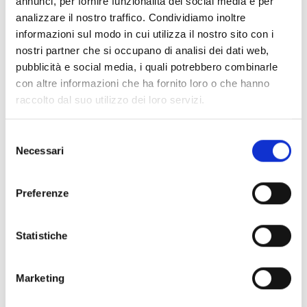
annunci, per fornire funzionalità dei social media e per
Sabato 24 settembre
analizzare il nostro traffico. Condividiamo inoltre
ore 21.00
An evening of Opera
.
informazioni sul modo in cui utilizza il nostro sito con i
Solisti di LuccaOperaFestival accompagnati da Stefano
nostri partner che si occupano di analisi dei dati web,
Teani.
pubblicità e social media, i quali potrebbero combinarle
Arie e duetti dal grande repertorio operistico e canzoni
con altre informazioni che ha fornito loro o che hanno
d'autore
raccolto dal suo utilizzo dei loro servizi.
Domenica 25 settembre
Selezione
ore 21.00
Trio Animè.
Necessari
del
Tommaso Vannucci – violino.
consenso
Patrizio Serino – violoncello.
Gioia Giusti – pianoforte.
Preferenze
Musiche di Haydn e Shostakovich.
Statistiche
Biglietti disponibili la sera del concerto, un'ora prima
dell'inizio.
Marketing