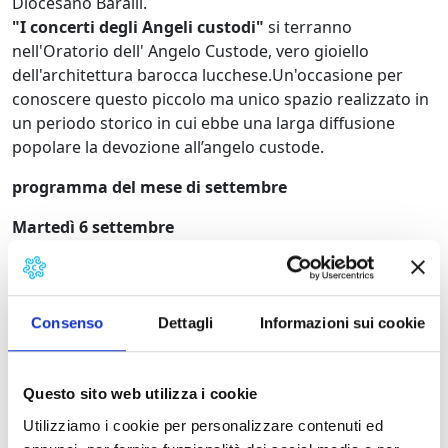
Diocesano Baralli.
"I concerti degli Angeli custodi"
si terranno
nell'Oratorio dell' Angelo Custode, vero gioiello
dell'architettura barocca lucchese.Un'occasione per
conoscere questo piccolo ma unico spazio realizzato in
un periodo storico in cui ebbe una larga diffusione
popolare la devozione all’angelo custode.
programma del mese di settembre
Martedì 6 settembre
ore 21.00
Liszt francescano
Sandro Ivo Bartoli – pianoforte.
Venerdì 9 settembre
Consenso
Dettagli
Informazioni sui cookie
ore 21.00
Orchestra da camera Fiorentina
.
Michelle Buscemi – soprano.
Ettore Biagi – clarinetto, Riccardo Papa – fagotto.
Questo sito web utilizza i cookie
Jose' Ferreira Lobos – direttore.
Utilizziamo i cookie per personalizzare contenuti ed
Musiche di Strauss, Mozart, Haydn.