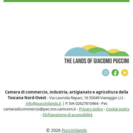
T
Instagra
Face
Y
Camera di commercio, industria, artigianato e agricoltura della
Toscana Nord-Ovest
- Via Leonida Repaci, 16 55049 Viareggio LU -
info@puccinilands.it
| P. IVA 02627810464 - Pec
cameradicommercio@pec.tno.camcom.it -
Privacy policy
-
Cookie policy
-
Dichiarazione di accessibilità
© 2026
Puccinilands