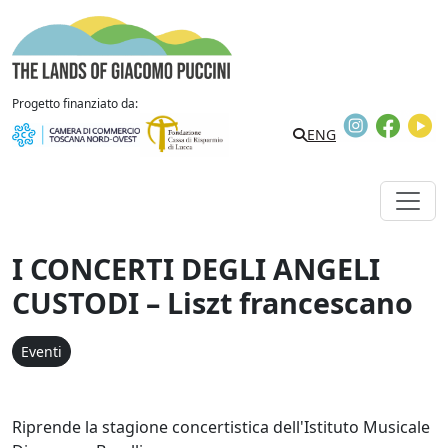
Vai al contenuto
The Lands of Giacomo Puccini
Progetto finanziato da:
Instagram
Faceb
Y
Search
ENG
I CONCERTI DEGLI ANGELI
CUSTODI – Liszt francescano
Eventi
Riprende la stagione concertistica dell'Istituto Musicale