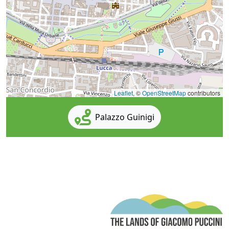
Leaflet
, ©
OpenStreetMap
contributors
Palazzo Guinigi
T