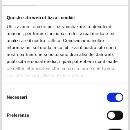
segnate dal gusto dei primitivi e dal richiamo all’ordine,
per approdare alle forme volumetriche e plastiche degli
anni Trenta e alle grandi composizioni a soggetto
Questo sito web utilizza i cookie
storico e religioso realizzate fra 1936 e 1948.
Utilizziamo i cookie per personalizzare contenuti ed
annunci, per fornire funzionalità dei social media e per
analizzare il nostro traffico. Condividiamo inoltre
informazioni sul modo in cui utilizza il nostro sito con i
nostri partner che si occupano di analisi dei dati web,
pubblicità e social media, i quali potrebbero combinarle
Informazioni:
con altre informazioni che ha fornito loro o che hanno
raccolto dal suo utilizzo dei loro servizi.
Comprensorio:
Piana di Lucca
Comune:
Lucca
Selezione
Organizzatore:
Fondazione Catarsini
Necessari
del
Sito web:
www.fondazionecatarsini.com
consenso
Email
Facebook
Instagram
Preferenze