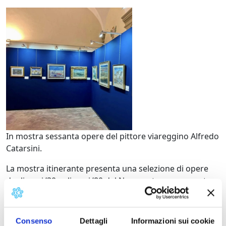
Alfredo Catarsini - Most
In mostra sessanta opere del pittore viareggino Alfredo
Catarsini.
La mostra itinerante presenta una selezione di opere
dagli anni ’30 agli anni ’80 del Novecento per raccontare
il cammino artistico di Alfredo Catarsini (1899-1993),
partito da dipinti di derivazione macchiaiola e post-
impressionista e proseguito attraverso le esperienze
Consenso
Dettagli
Informazioni sui cookie