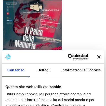
Il Palco della memoria 
Consenso
Dettagli
Informazioni sui cookie
Prima edizione de “Il Palco della memoria”, in scena
Questo sito web utilizza i cookie
davanti al Palazzo Mediceo di Seravezza, è una
Utilizziamo i cookie per personalizzare contenuti ed
rassegna improntata al teatro d’impegno civile come
annunci, per fornire funzionalità dei social media e per
quello narrato di Marco Paolini (il 23 luglio) con lo
analizzare il nostro traffico. Condividiamo inoltre