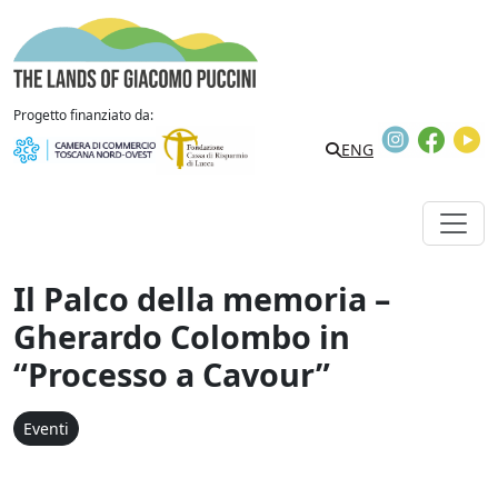
Vai al contenuto
The Lands of Giacomo Puccini
Progetto finanziato da:
Instagram
Faceb
Y
Search
ENG
Il Palco della memoria –
Gherardo Colombo in
“Processo a Cavour”
Eventi