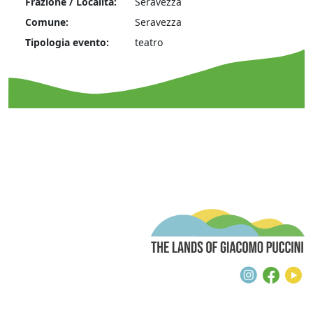
Frazione / Località:
Seravezza
Comune:
Seravezza
Tipologia evento:
teatro
T
Instagra
Face
Y