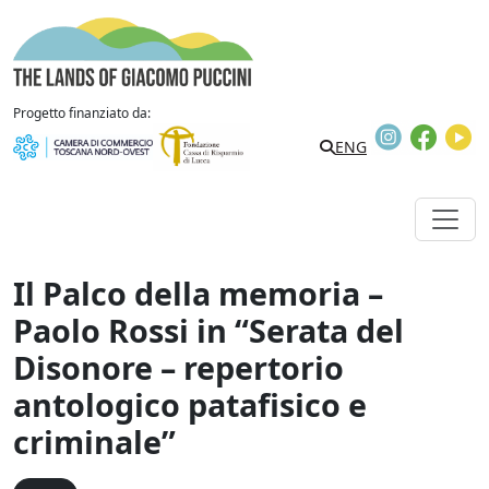
Vai al contenuto
The Lands of Giacomo Puccini
Progetto finanziato da:
Instagram
Faceb
Y
Search
ENG
Il Palco della memoria –
Paolo Rossi in “Serata del
Disonore – repertorio
antologico patafisico e
criminale”