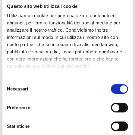
davanti al Palazzo Mediceo di Seravezza, è una
Questo sito web utilizza i cookie
rassegna improntata al teatro d’impegno civile come
Utilizziamo i cookie per personalizzare contenuti ed
quello narrato di Marco Paolini (il 23 luglio) con lo
annunci, per fornire funzionalità dei social media e per
spettacolo “La Macchina del capo” dove l’artista
analizzare il nostro traffico. Condividiamo inoltre
ripercorre 30 anni di storia italia, Marco Travaglio (il 14
informazioni sul modo in cui utilizza il nostro sito con i
luglio), la novità di Gherardo Colombo (30 luglio) con il
nostri partner che si occupano di analisi dei dati web,
processo a Camillo Benso di Cavour, un pretesto per
pubblicità e social media, i quali potrebbero combinarle
raccontare la nostra storia recente. E poi Paolo Rossi (6
con altre informazioni che ha fornito loro o che hanno
agosto) con “Serata del disonore”, Moni Ovadia (l’8
raccolto dal suo utilizzo dei loro servizi.
agosto a Stazzema ma che rientra nella rassegna),
Simone Cristicchi in “Li Romani in Russia – Racconto di
una Guerra a Millanta mila Miglia” (18 agosto) con la
Selezione
Necessari
regia di Alessandro Benvenuti e molto altro ancora.
del
consenso
venerdì 6 agosto
Preferenze
La Corte Ospitale presenta Paolo Rossi in
“Serata del Disonore – repertorio antologico patafisico
e criminale”
Statistiche
di Paolo Rossi