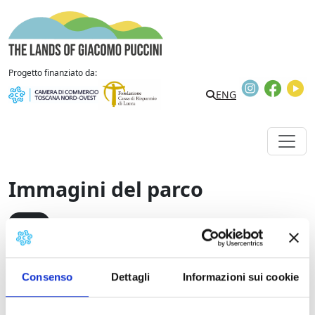
Vai al contenuto
The Lands of Giacomo Puccini
Progetto finanziato da:
Instagram
Faceb
Y
Search
ENG
Immagini del parco
Eventi
L’Ente Parco Regionale Migliarino San Rossore
Consenso
Dettagli
Informazioni sui cookie
Massaciuccoli e la Biblioteca Comunale “Giacomo
Puccini” organizzano un ciclo di incontri sulla natura e