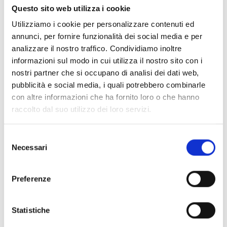
l’ambiente di Torre del Lago Puccini e dintorni, intitolato
Questo sito web utilizza i cookie
“i venerdì del parco”.
Utilizziamo i cookie per personalizzare contenuti ed
annunci, per fornire funzionalità dei social media e per
Venerdì 17 dicembre 2010 – ore 16,30
analizzare il nostro traffico. Condividiamo inoltre
Immagini dal Parco
informazioni sul modo in cui utilizza il nostro sito con i
proiezione fotografica di flora, fauna e paesaggio
nostri partner che si occupano di analisi dei dati web,
a cura dell’ Associazione Le nostre radici di Torre del
pubblicità e social media, i quali potrebbero combinarle
Lago
con altre informazioni che ha fornito loro o che hanno
raccolto dal suo utilizzo dei loro servizi.
Selezione
Necessari
del
Informazioni:
consenso
Preferenze
Comprensorio:
Versilia
Frazione / Località:
Torre del Lago
Statistiche
Sede / Indirizzo:
Circoscrizione Torre del Lago
Puccini, Viale Marconi, 225