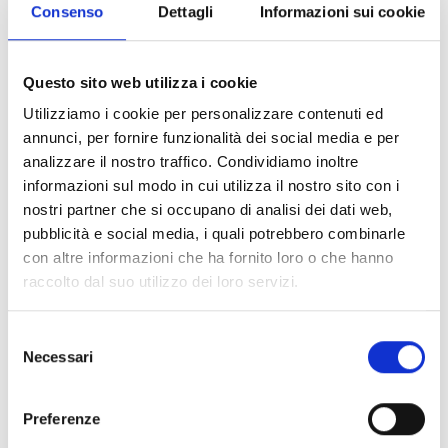
strumenti del Laboratorio sul Teatro medioevale
Consenso
Dettagli
Informazioni sui cookie
musicale dell’Ensemble Cantilena Antiqua e di
Concentus Lucensis, diretto da Stefano Albarello.
Lo stesso giorno, ma alle 17 nella chiesa di San
Questo sito web utilizza i cookie
Cristoforo a Lucca, la dottoressa Chiara Bozzoli parlerà
Utilizziamo i cookie per personalizzare contenuti ed
de “La chiesa di San Cristoforo – Lettura della Leggenda
annunci, per fornire funzionalità dei social media e per
della Santa Croce del Beato Leobino”, con la voce
analizzare il nostro traffico. Condividiamo inoltre
recitante di Ugo Mancini e l’intervento musicale “Inni e
informazioni sul modo in cui utilizza il nostro sito con i
canti gregoriani dedicati alla Croce” del Laboratorio sul
nostri partner che si occupano di analisi dei dati web,
Teatro medioevale musicale dell’Ensemble Cantilena
pubblicità e social media, i quali potrebbero combinarle
Antiqua e di Concentus Lucensis, diretto da Stefano
con altre informazioni che ha fornito loro o che hanno
Albarello.
raccolto dal suo utilizzo dei loro servizi.
Selezione
Necessari
del
consenso
Informazioni:
Preferenze