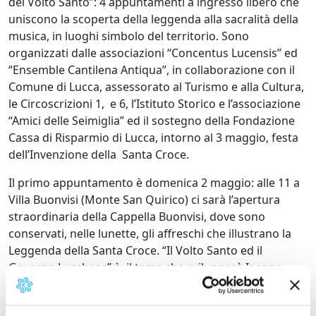
del Volto Santo”: 4 appuntamenti a ingresso libero che
uniscono la scoperta della leggenda alla sacralità della
musica, in luoghi simbolo del territorio. Sono
organizzati dalle associazioni “Concentus Lucensis” ed
“Ensemble Cantilena Antiqua”, in collaborazione con il
Comune di Lucca, assessorato al Turismo e alla Cultura,
le Circoscrizioni 1, e 6, l’Istituto Storico e l’associazione
“Amici delle Seimiglia” ed il sostegno della Fondazione
Cassa di Risparmio di Lucca, intorno al 3 maggio, festa
dell’Invenzione della Santa Croce.
Il primo appuntamento è domenica 2 maggio: alle 11 a
Villa Buonvisi (Monte San Quirico) ci sarà l’apertura
straordinaria della Cappella Buonvisi, dove sono
conservati, nelle lunette, gli affreschi che illustrano la
Leggenda della Santa Croce. “Il Volto Santo ed il
Governo Lucchese” è il tema che svilupperà Iacopo
Lazzareschi, con l’intervento musicale “Il chiostro delle
Beatitudini laude in latino e volgare” realizzato da voci e