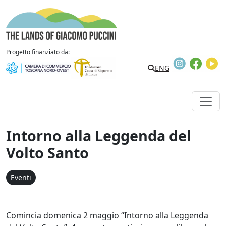
Vai al contenuto
The Lands of Giacomo Puccini
Progetto finanziato da:
Instagram
Faceb
Y
Search
ENG
Intorno alla Leggenda del
Volto Santo
Eventi
Comincia domenica 2 maggio “Intorno alla Leggenda