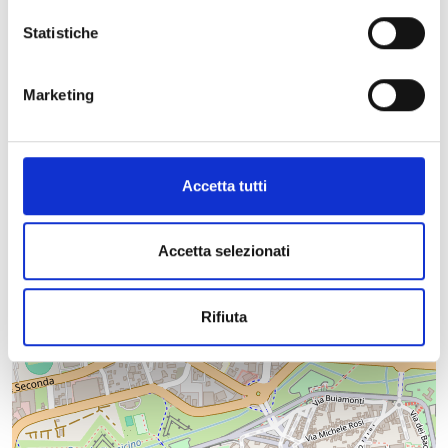
Comprensorio:
Piana di Lucca
Statistiche
Frazione / Località:
Lucca
Comune:
Lucca
Tipologia evento:
musica|tradizione-religione
Marketing
Accetta tutti
Accetta selezionati
+
−
Rifiuta