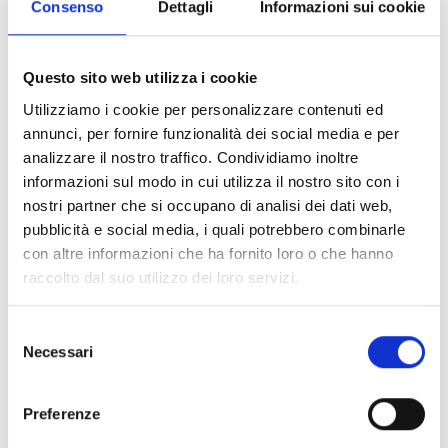
argomenti importanti e non sempre facili ci saranno
Consenso
Dettagli
Informazioni sui cookie
anche un famoso lama tibetano, Machig Rimpoche, un
monaco sacerdote, Guidalberto Bormolini, insieme ad
esperti, medici, psicologi, giornalisti e rappresentanti
Questo sito web utilizza i cookie
dell’associazionismo.
Utilizziamo i cookie per personalizzare contenuti ed
Si tratta di un’occasione non comune per poter
annunci, per fornire funzionalità dei social media e per
approfondire tematiche legate al benessere del mondo,
analizzare il nostro traffico. Condividiamo inoltre
a quello della mente e dell’anima, e a quello del corpo
informazioni sul modo in cui utilizza il nostro sito con i
nella convinzione, come recita la breve frase
nostri partner che si occupano di analisi dei dati web,
introduttiva, presa in prestito da una canzone di Franco
pubblicità e social media, i quali potrebbero combinarle
Battiato “…non servono tranquillanti o terapie, ci vuole
con altre informazioni che ha fornito loro o che hanno
un’altra vita”. Tutti gli eventi si terranno nella sala del
raccolto dal suo utilizzo dei loro servizi.
consiglio comunale.
Il ciclo di incontri prevede anche una serie di laboratori
Selezione
per cui è prevista l’iscrizione e una quota di
Necessari
del
partecipazione. Il programma del laboratori è
consenso
disponibile al link
http://comune.capannori.lu.it/node/10271
Preferenze