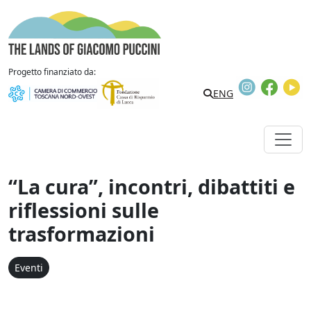
Vai al contenuto
The Lands of Giacomo Puccini
Progetto finanziato da:
Instagram
Faceb
Y
Search
ENG
“La cura”, incontri, dibattiti e
riflessioni sulle
trasformazioni
Eventi