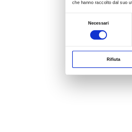
che hanno raccolto dal suo uti
Selezione
Necessari
del
consenso
Rifiuta