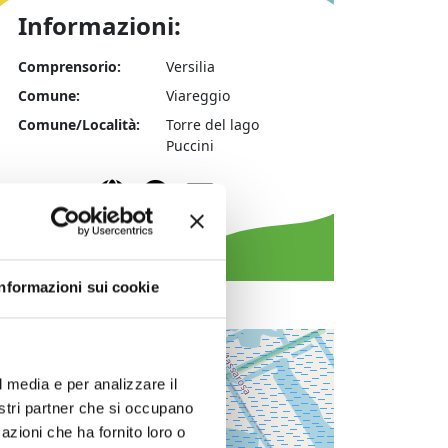
Informazioni:
Comprensorio:
Versilia
Comune:
Viareggio
Comune/Località:
Torre del lago
Puccini
Sito web
Facebook
Email
Informazioni sui cookie
+
−
l media e per analizzare il
nostri partner che si occupano
azioni che ha fornito loro o