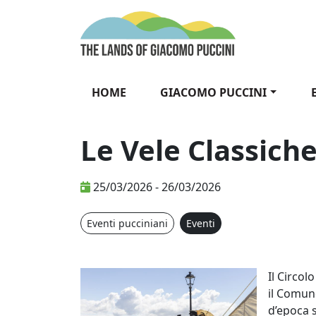
Vai al contenuto
The Lands of Gia
HOME
GIACOMO PUCCINI
Le Vele Classiche
25/03/2026 - 26/03/2026
Eventi pucciniani
Eventi
Il Circol
il Comune
d’epoca s