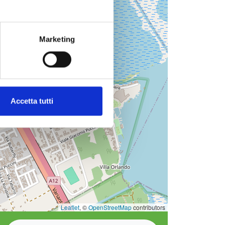
Marketing
Accetta tutti
Leaflet
, ©
OpenStreetMap
contributors