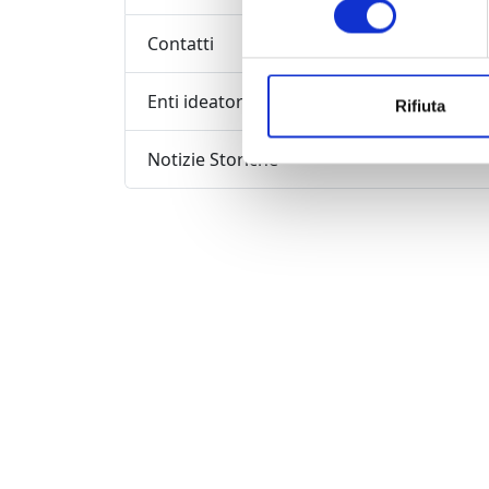
Contatti
Enti ideatori / organizzatori
Rifiuta
Notizie Storiche