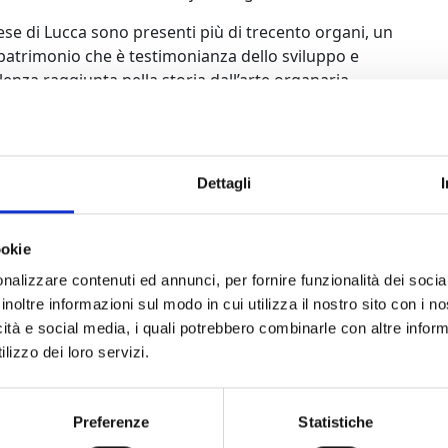
ese di Lucca sono presenti più di trecento organi, un
atrimonio che è testimonianza dello sviluppo e
llenza raggiunta nella storia dall’arte organaria
.
azione Domenico di Lorenzo è nata nel 1994 con lo
 valorizzare questo patrimonio, che spesso non è
o e che a volte si trova in condizioni di
Dettagli
zione non buone. Da allora l’Associazione organizza
 di concerti con programmi ed esecutori di grande
prire una importante tradizione che è musicale e
ookie
nalizzare contenuti ed annunci, per fornire funzionalità dei socia
inoltre informazioni sul modo in cui utilizza il nostro sito con i 
icità e social media, i quali potrebbero combinarle con altre inform
lizzo dei loro servizi.
Preferenze
Statistiche
 o della stagione teatrale