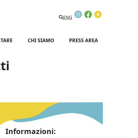
Instagram
Facebook
Youtube
Search
ENG
STARE
CHI SIAMO
PRESS AREA
ti
Informazioni: