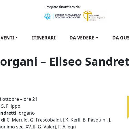
como Puccini
Progetto finanziato da:
EVENTI
ITINERARI
DA VEDERE
DA GU
 organi – Eliseo Sandret
 degli organi - Eliseo Sandretti
8 ottobre – ore 21
 S. Filippo
andretti
, organo
 di
C. Merulo, G. Frescobaldi, J.K. Kerll, B. Pasquini, J.
onimo sec. XVIII, G. Valerj, F. Allegri