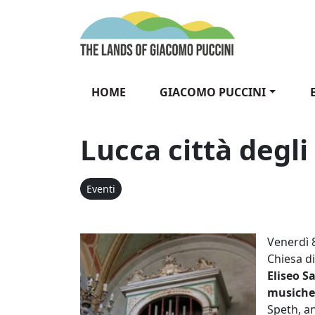
Vai al contenuto
The Lands of Gia
HOME
GIACOMO PUCCINI
Lucca città degli
Eventi
Lucca città
Venerdì 
Chiesa di
Eliseo S
musiche
Speth, an