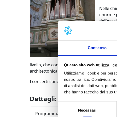
Nelle chi
enorme p
dell’ecce
lucchese
L’Associ
scopo di
conosciut
Consenso
conserva
rassegne
livello, che consentono ai cittadini di risco
Questo sito web utilizza i c
architettonica insieme.
Utilizziamo i cookie per perso
nostro traffico. Condividiamo 
I concerti sono ad ingresso gratuito.
di analisi dei dati web, pubbl
che hanno raccolto dal suo uti
Dettagli:
Selezione
Necessari
del
Programma completo della manifestazione
consenso