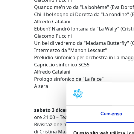
Giacomo Puccini
Quando me'n vo da "La bohème" (Eva Dorof
Chi il bel sogno di Doretta da "La rondine" 
Alfredo Catalani
Ebben? N'andrò lontana da "La Wally" (Crist
Giacomo Puccini
Un bel dì vedremo da "Madama Butterfly" (C
Intermezzo da "Manon Lescaut"
Preludio sinfonico per orchestra in La mag
Capriccio sinfonico SC55
Alfredo Catalani
Prologo sinfonico da "La falce"
A sera
sabato 3 dicembre
Consenso
ore 21:00 – Teatro del Giglio.
Così muore M
Rivisitazione musicale per ensemble e voci d
di Cristina Mazzavillani Muti. Testi di Franco
Questo sito web utilizza i c