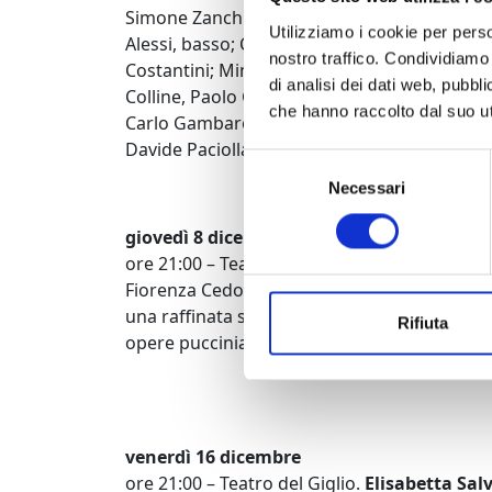
Simone Zanchini, fisarmonica; Mirco Rubegn
Utilizziamo i cookie per perso
Alessi, basso; Cristiano Calcagnile, batteria
nostro traffico. Condividiamo 
Costantini; Mimì, Mariangela Aruanno; Muset
di analisi dei dati web, pubbl
Colline, Paolo Gatti. Danzattori di Ravenna 
che hanno raccolto dal suo uti
Carlo Gambaro, Giorgia Massaro, Chiara Nica
Davide Paciolla. Con la partecipazione strao
Selezione
Necessari
del
consenso
giovedì 8 dicembre
ore 21:00 – Teatro del Giglio.
Fiorenza Cedo
Fiorenza Cedolins, una delle più acclamate can
una raffinata selezione di arie e duetti in co
Rifiuta
opere pucciniane, accompagnata al pianofor
venerdì 16 dicembre
ore 21:00 – Teatro del Giglio.
Elisabetta Salv