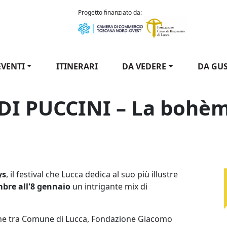
como Puccini
Progetto finanziato da:
EVENTI
ITINERARI
DA VEDERE
DA GU
DI PUCCINI – La bohè
ys
, il festival che Lucca dedica al suo più illustre
mbre all'8 gennaio
un intrigante mix di
ione tra Comune di Lucca, Fondazione Giacomo