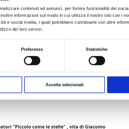
i, tromba; Alessandro Cosentino, violino; Andrea
nalizzare contenuti ed annunci, per fornire funzionalità dei socia
; Alfonso Santimone, tastiera; Narratore, Franco
inoltre informazioni sul modo in cui utilizza il nostro sito con i 
ta, Giulia Mattarella; Rodolfo, Luca Marconi;
icità e social media, i quali potrebbero combinarle con altre inform
Festival, Martina Cicognani, Francesca De Lorenzi,
lizzo dei loro servizi.
stro. Attori, Ruggiero Lopopolo, Ivan Merlo,
rdinaria di Miki Matsuse.
Preferenze
Statistiche
lins
– Un imperdibile evento al Teatro del Giglio:
tanti liriche dei nostri giorni, dedicherà al festival
ppia con il tenore Simone Frediani dalle più celebri
Accetta selezionati
te da Andrea Severi.
atori "Piccolo come le stelle" , vita di Giacomo