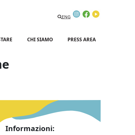
Instagram
Facebook
Youtube
Search
ENG
STARE
CHI SIAMO
PRESS AREA
me
Informazioni: