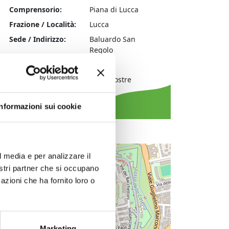
Comprensorio:
Piana di Lucca
Frazione / Località:
Lucca
Sede / Indirizzo:
Baluardo San
Regolo
Comune:
Lucca
Tipologia evento:
arte|mostre
Informazioni sui cookie
+
l media e per analizzare il
nostri partner che si occupano
−
azioni che ha fornito loro o
Marketing