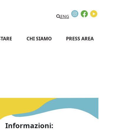
Instagram
Facebook
Youtube
Search
ENG
STARE
CHI SIAMO
PRESS AREA
Informazioni: