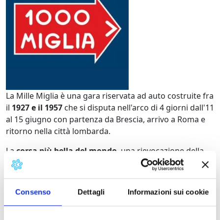
La Mille Miglia è
una gara riservata ad auto costruite fra
il
1927 e il 1957
che si disputa nell'arco di 4 giorni dall'11
al 15 giugno con partenza da Brescia, arrivo a Roma e
ritorno nella città lombarda.
La
corsa più bella del mondo
, una rievocazione della
storica corsa, è una gara per auto d'epoca con oltre 400
partecipanti attraverso sette regioni italiane, le città, i
paesaggi e le strade più evocative dell'Italia che ogni
Consenso
Dettagli
Informazioni sui cookie
anno attira migliaia di appassionati e decine di vip.