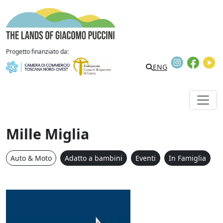
Vai al contenuto
The Lands of Giacomo Puccini
Progetto finanziato da:
Instagram
Faceb
Y
Search
ENG
Mille Miglia
Auto & Moto
Adatto a bambini
Eventi
In Famiglia
Mille Miglia