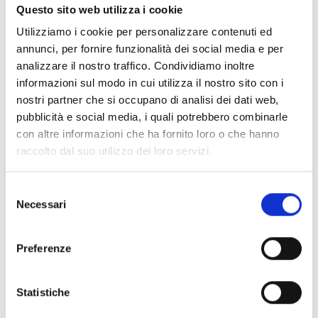
Questo sito web utilizza i cookie
Utilizziamo i cookie per personalizzare contenuti ed
annunci, per fornire funzionalità dei social media e per
analizzare il nostro traffico. Condividiamo inoltre
Informazioni:
informazioni sul modo in cui utilizza il nostro sito con i
nostri partner che si occupano di analisi dei dati web,
Telefono:
+39 030 2318211
pubblicità e social media, i quali potrebbero combinarle
Comune/Località:
Lucca
con altre informazioni che ha fornito loro o che hanno
Periodo di svolgimento:
12-13 giugno
raccolto dal suo utilizzo dei loro servizi.
Ingresso:
libero
Tipologia evento:
rievocazione storica
Selezione
Necessari
del
YouTube
Instagram
Facebook
Sito web
Email
consenso
Preferenze
Statistiche