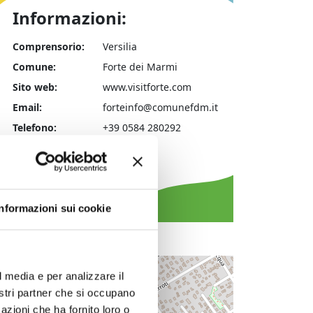
Informazioni:
Comprensorio:
Versilia
Comune:
Forte dei Marmi
Sito web:
www.visitforte.com
Email:
forteinfo@comunefdm.it
Telefono:
+39 0584 280292
Facebook
Instagram
Informazioni sui cookie
+
l media e per analizzare il
−
nostri partner che si occupano
azioni che ha fornito loro o