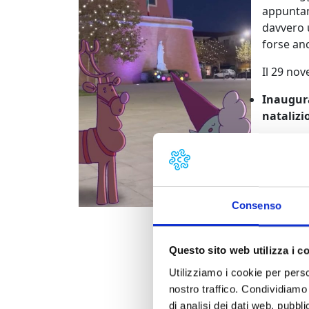
appuntam
davvero 
forse anc
Il 29 no
Inaugura
natalizi
Corteo n
Fiaccola
Accensio
dell’abet
Consenso
Questo sito web utilizza i c
Utilizziamo i cookie per perso
nostro traffico. Condividiamo 
di analisi dei dati web, pubbl