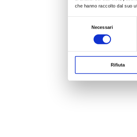
che hanno raccolto dal suo uti
Selezione
Necessari
del
consenso
Rifiuta