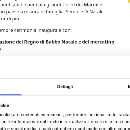
enti anche per i più grandi: Forte dei Marmi è
un paese a misura di famiglia. Sempre. A Natale
or di più.
vembre cerimonia inaugurale con:
zione del Regno di Babbo Natale e del mercatino
o
elle vie cittadine con la Banda dei Folletti
ta dal mare al Pontile
ne dell’illuminazione natalizia e delle luci
e al Pontile
Dettagli
ookie
nalizzare contenuti ed annunci, per fornire funzionalità dei socia
inoltre informazioni sul modo in cui utilizza il nostro sito con i 
icità e social media, i quali potrebbero combinarle con altre inform