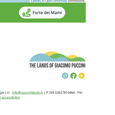
Leaflet
, ©
OpenStreetMap
contributors
Forte dei Mami
The Lands of G
Instagram
Facebook
Youtube
gio LU -
info@puccinilands.it
| P. IVA 02627810464 - Pec
 accessibilità