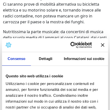
Ci saranno prove di mobilità alternativa su bicicletta
elettrica e su motorino solare e, tornando invece alle
radici contadine, non poteva mancare un giro in
carrozza per il paese o la mostra dei funghi.
Nutritissima la parte musicale: da concertini di musica
della scuola media di Lammari al coro Catalani, dai canti
popolari del duo Sanguigni-Giannotti all’evento
giovanile clou dei due giorni, sabato alle 21.30: il
concerto del gruppo Manolo Strimpelli NaitOrkestra,
Consenso
Dettagli
Informazioni sui cookie
che alla musica eseguita accompagnano un
allestimento del palco ricco di luci e vari oggetti kitsch,
dando l’idea di un carrozzone girovago per il mondo
Questo sito web utilizza i cookie
come un circo itinerante. La musica e le canzoni sono
Utilizziamo i cookie per personalizzare contenuti ed
soprattutto quelle di Vinicio Capossela. Canzoni dove
annunci, per fornire funzionalità dei social media e per
non si raccontano soltanto storie, ma in cui la
analizzare il nostro traffico. Condividiamo inoltre
Naitorkestra, muovendosi con disinvoltura e con una
informazioni sul modo in cui utilizza il nostro sito con i
propria personalità, riesce quasi a dipingere la
nostri partner che si occupano di analisi dei dati web,
scenografia delle canzoni eseguite.