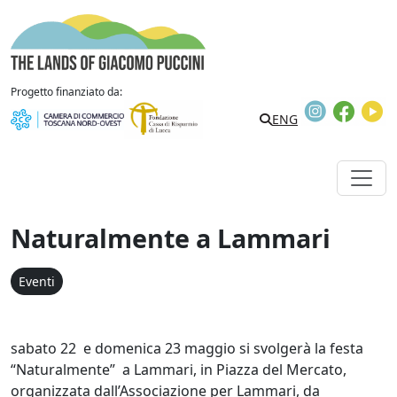
Vai al contenuto
The Lands of Giacomo Puccini
Progetto finanziato da:
Instagram
Faceb
Y
Search
ENG
Naturalmente a Lammari
Eventi
sabato 22 e domenica 23 maggio si svolgerà la festa
“Naturalmente” a Lammari, in Piazza del Mercato,
organizzata dall’Associazione per Lammari, da