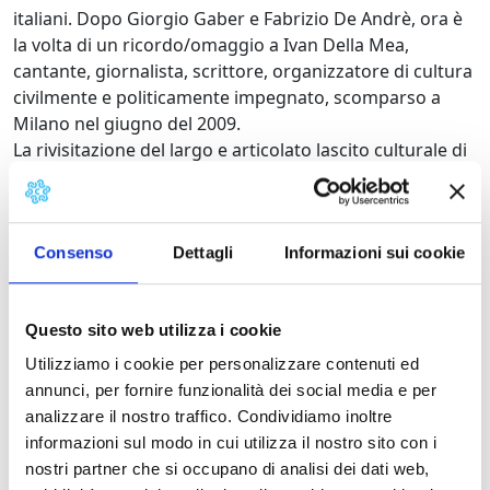
italiani. Dopo Giorgio Gaber e Fabrizio De Andrè, ora è
la volta di un ricordo/omaggio a Ivan Della Mea,
cantante, giornalista, scrittore, organizzatore di cultura
civilmente e politicamente impegnato, scomparso a
Milano nel giugno del 2009.
La rivisitazione del largo e articolato lascito culturale di
Della Mea, nato a Lucca nel 1940, è affidato alle
immagini del film – documentario di Luca Pastore, I
dischi del Sole, Fandango 2005, e al commento di
Luciano Luciani.
Consenso
Dettagli
Informazioni sui cookie
Ingresso libero.
Questo sito web utilizza i cookie
Utilizziamo i cookie per personalizzare contenuti ed
annunci, per fornire funzionalità dei social media e per
analizzare il nostro traffico. Condividiamo inoltre
Informazioni:
informazioni sul modo in cui utilizza il nostro sito con i
nostri partner che si occupano di analisi dei dati web,
Comprensorio:
Piana di Lucca