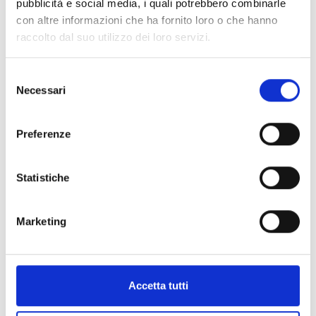
pubblicità e social media, i quali potrebbero combinarle
Frazione / Località:
Lucca
con altre informazioni che ha fornito loro o che hanno
raccolto dal suo utilizzo dei loro servizi.
Comune:
Lucca
Tipologia evento:
musica|storia-cultura
Selezione
Necessari
del
consenso
Preferenze
+
Statistiche
−
Marketing
Accetta tutti