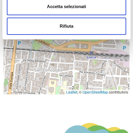
Accetta selezionati
Rifiuta
Leaflet
, ©
OpenStreetMap
contributors
T