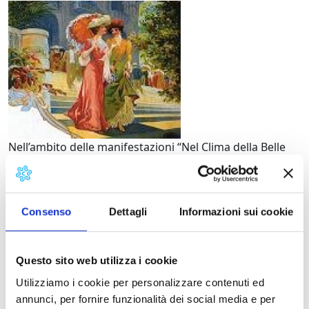
"Percorsi Musicali Bei Te
Nell’ambito delle manifestazioni “Nel Clima della Belle
Epoque” organizzate per l’estate 2010, l’associazione
musicale “Belle Epoque”, presenta “Percorsi Musicali Bei
Tempi Andati” con il soprano Brunella Carrari, il tenore
Daniele Lombardo, al pianoforte Franco Buonsignori e
Consenso
Dettagli
Informazioni sui cookie
al contrabbasso Mirco Capecchi.
Chiunque desidera, può partecipare con abiti del
Questo sito web utilizza i cookie
periodo.
Utilizziamo i cookie per personalizzare contenuti ed
annunci, per fornire funzionalità dei social media e per