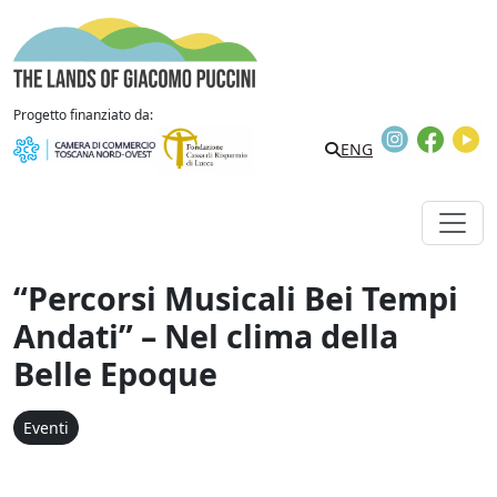
Vai al contenuto
The Lands of Giacomo Puccini
Progetto finanziato da:
Instagram
Faceb
Y
Search
ENG
“Percorsi Musicali Bei Tempi
Andati” – Nel clima della
Belle Epoque
Eventi