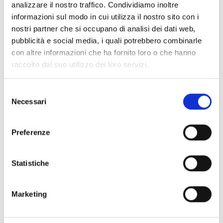
analizzare il nostro traffico. Condividiamo inoltre
informazioni sul modo in cui utilizza il nostro sito con i
nostri partner che si occupano di analisi dei dati web,
Informazioni:
pubblicità e social media, i quali potrebbero combinarle
con altre informazioni che ha fornito loro o che hanno
Comprensorio:
Piana di Lucca
raccolto dal suo utilizzo dei loro servizi.
Frazione / Località:
Lucca
Sede / Indirizzo:
Complesso San Micheletto
Selezione
Necessari
Comune:
Lucca
del
consenso
Tipologia evento:
festival|folklore|musica
Preferenze
Statistiche
Marketing
+
−