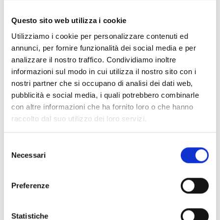
vi accompagnerà in una passeggiata nella storia e
nell'arte alla scoperta dei luoghi più significativi della
Questo sito web utilizza i cookie
città.
Utilizziamo i cookie per personalizzare contenuti ed
Sarà un'occasione per vedere Pietrasanta con occhi
annunci, per fornire funzionalità dei social media e per
diversi e assaporarne l'armonica bellezza.
analizzare il nostro traffico. Condividiamo inoltre
Itinerario interamente pedonale della durata di circa 90
informazioni sul modo in cui utilizza il nostro sito con i
minuti.
nostri partner che si occupano di analisi dei dati web,
pubblicità e social media, i quali potrebbero combinarle
con altre informazioni che ha fornito loro o che hanno
PIETRASANTA SOTTO LE STELLE
raccolto dal suo utilizzo dei loro servizi.
Pietrasanta, Piazza Duomo
2 settembre 2016, ore 21:00
Selezione
Costo € 7,00 – prenotazione obbligatoria
Necessari
del
consenso
Preferenze
Statistiche