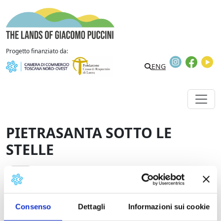
Vai al contenuto
The Lands of Giacomo Puccini
Progetto finanziato da:
Instagram
Faceb
Y
Search
ENG
PIETRASANTA SOTTO LE
STELLE
Eventi
Consenso
Dettagli
Informazioni sui cookie
Una guida turistica abilitata e laureata in storia dell'arte