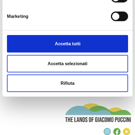
Informazioni:
Comprensorio:
Versilia
Marketing
Comune:
Pietrasanta
Tipologia evento:
natura-ambiente
Accetta tutti
Accetta selezionati
Rifiuta
T
Instagra
Face
Y