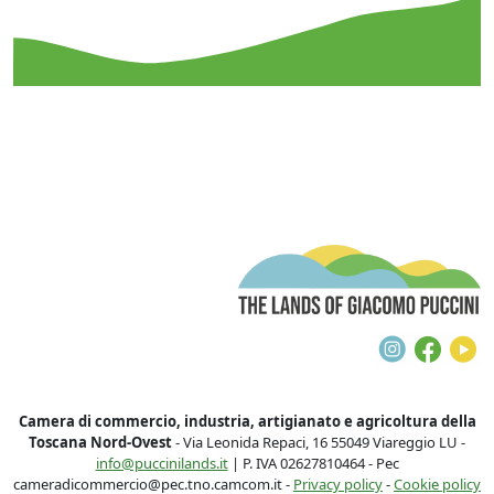
T
Instagra
Face
Y
Camera di commercio, industria, artigianato e agricoltura della
Toscana Nord-Ovest
- Via Leonida Repaci, 16 55049 Viareggio LU -
info@puccinilands.it
| P. IVA 02627810464 - Pec
cameradicommercio@pec.tno.camcom.it -
Privacy policy
-
Cookie policy