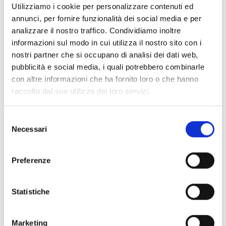
Comune di Capannori, verrà presentato il libro “1948 di
Utilizziamo i cookie per personalizzare contenuti ed
sani principi”, a cura di Monica Innocenti e Luca Cosci –
annunci, per fornire funzionalità dei social media e per
Maria Pacini Fazzi Ed. 2011.
analizzare il nostro traffico. Condividiamo inoltre
informazioni sul modo in cui utilizza il nostro sito con i
Programma
nostri partner che si occupano di analisi dei dati web,
pubblicità e social media, i quali potrebbero combinarle
Saluti del sindaco di Capannori, Giorgio Del Ghingaro
con altre informazioni che ha fornito loro o che hanno
raccolto dal suo utilizzo dei loro servizi.
Con la presenza degli autori
Selezione
Proiezione video/intervista ai giovani di Capannori sulla
Necessari
del
Costituzione
consenso
e con la partecipazione di:
Preferenze
Edoardo De Angelis
Ilide Carmignani
Statistiche
Don Paolo Farinella
Domenico Gallo
Kat Rasta
Marketing