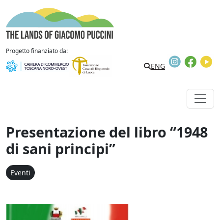
Vai al contenuto
The Lands of Giacomo Puccini
Progetto finanziato da:
Instagram
Faceb
Y
Search
ENG
Presentazione del libro “1948
di sani principi”
Eventi
Presentazione del libro "