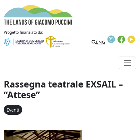
Vai al contenuto
The Lands of Giacomo Puccini
Progetto finanziato da:
Instagram
Faceb
Y
Search
ENG
Rassegna teatrale EXSAIL –
“Attese”
Eventi
Rassegna teatrale EXSAIL 