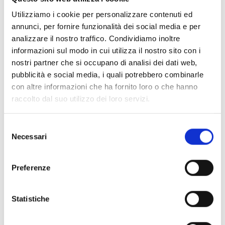
Processione del Gesù Morto
Utilizziamo i cookie per personalizzare contenuti ed
Coreglia Antelminelli, chiesa di San Rocco, ore 20.30, Via
annunci, per fornire funzionalità dei social media e per
Crucis
analizzare il nostro traffico. Condividiamo inoltre
Corsanico (Massarosa), ore 21.00, Via Crucis per le vie
informazioni sul modo in cui utilizza il nostro sito con i
del paese
nostri partner che si occupano di analisi dei dati web,
Lucca, piazza Anfiteatro, ore 21.00, Via Crucis
pubblicità e social media, i quali potrebbero combinarle
Marlia (Capannori) chiesa parrocchiale, ore 20.30,
con altre informazioni che ha fornito loro o che hanno
Processione Triennale del Gesù Morto.
raccolto dal suo utilizzo dei loro servizi.
Minucciano, Gramolazzo, ore 20.30-21.00, Via Crucis
Pieve a Elici (Massarosa), loc. Luciano, chiesa
parrocchiale, ore 21.00, Via Crucis
Selezione
Necessari
Riana (Fosciandora), dalle ore 20.30, Rappresentazione
del
della Passione di Cristo
consenso
San Pietro in Campo ( Barga), ore 21.00, chiesa
Preferenze
parrocchiale, Via Crucis
Seravezza, centro storico, ore 20.30, Processione
Triennale del Gesù Morto
Statistiche
Strettoia (Pietrasanta), chiesa parrocchiale, ore 21.00,
Via Crucis vivente