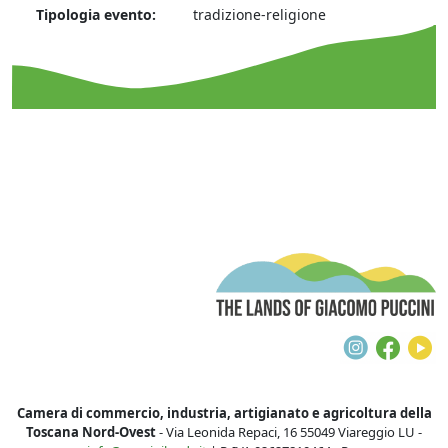
Tipologia evento:
tradizione-religione
T
Instagra
Face
Y
Camera di commercio, industria, artigianato e agricoltura della
Toscana Nord-Ovest
- Via Leonida Repaci, 16 55049 Viareggio LU -