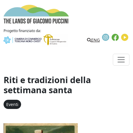
Vai al contenuto
The Lands of Giacomo Puccini
Progetto finanziato da:
Instagram
Faceb
Y
Search
ENG
Riti e tradizioni della
settimana santa
Eventi
Riti e tradizioni della s