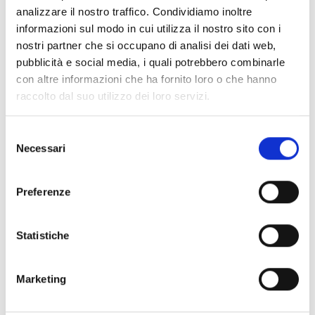
analizzare il nostro traffico. Condividiamo inoltre
“COME LO FECI!”
informazioni sul modo in cui utilizza il nostro sito con i
nostri partner che si occupano di analisi dei dati web,
di Victor von Frankestein
pubblicità e social media, i quali potrebbero combinarle
con altre informazioni che ha fornito loro o che hanno
organizzato da AMATEATRO.
raccolto dal suo utilizzo dei loro servizi.
Dettagli:
Selezione
Necessari
del
Abbonamenti / Riduzioni / promozioni
consenso
Programma completo della manifestazione o
Preferenze
della stagione teatrale
Statistiche
Contatti
Modalità di ingresso
Marketing