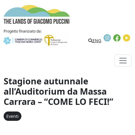
Vai al contenuto
The Lands of Giacomo Puccini
Progetto finanziato da:
Instagram
Faceb
Y
Search
ENG
Stagione autunnale
all’Auditorium da Massa
Carrara – “COME LO FECI!”
Eventi