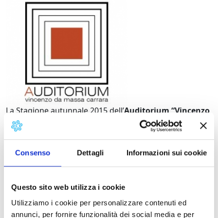
Stagione autunnale all'
La Stagione autunnale 2015 dell’
Auditorium “Vincenzo
Da Massa Carrara”
propone un cartellone con
12
spettacoli tra il 3 ottobre e l’8 dicembre
.
Passando da musica a teatro, da cabaret a commedia, il
Consenso
Dettagli
Informazioni sui cookie
programma coinvolge un pubblico variegato di bambini
e adulti, in costante crescita.
Questo sito web utilizza i cookie
Sabato 17, ore 21,15
Utilizziamo i cookie per personalizzare contenuti ed
annunci, per fornire funzionalità dei social media e per
I Mercantidarte