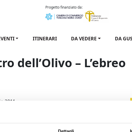
como Puccini
Progetto finanziato da:
EVENTI
ITINERARI
DA VEDERE
DA GU
ro dell’Olivo – L’ebreo
l Teatro dell'Olivo - L’ebreo / Season of the Teatro dell'Olivo
io 2011
 di Gianni Clementi
lla Muti, Pino Quartullo, Emilio Bonucci
rico Maria Lamanna
Dettagli