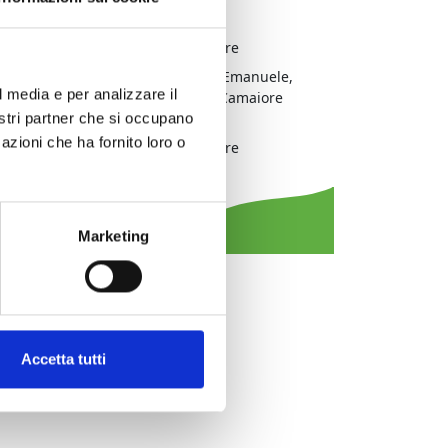
Comprensorio:
Versilia
Frazione / Località:
Camaiore
Sede / Indirizzo:
C.so V. Emanuele,
l media e per analizzare il
55041 Camaiore
(LU)
nostri partner che si occupano
azioni che ha fornito loro o
Comune:
Camaiore
Tipologia evento:
teatro
Marketing
Accetta tutti