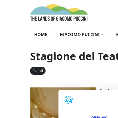
Vai al contenuto
The Lands of Gia
HOME
GIACOMO PUCCINI
Stagione del Teat
Eventi
Stagione de
3 Febbra
“L’ebreo”
con Orne
Regia En
Consenso