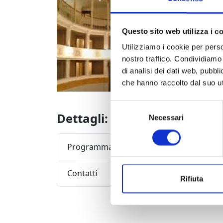
Grandi cl
percorsi 
per la s
Questo sito web utilizza i c
direttore
Utilizziamo i cookie per perso
nostro traffico. Condividiamo 
di analisi dei dati web, pubbl
che hanno raccolto dal suo uti
Selezione
Dettagli:
Necessari
del
consenso
Programma completo della manifestazione
Contatti
Rifiuta