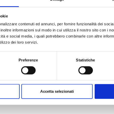
assici, commedie brillanti, operetta: sono diversi i
artistici proposti nel cartellone del Teatro dell’Olivo
tagione teatrale 2010-2011, guidata dal nuovo
ookie
 artistico Corrado Tedeschi.
nalizzare contenuti ed annunci, per fornire funzionalità dei socia
inoltre informazioni sul modo in cui utilizza il nostro sito con i 
icità e social media, i quali potrebbero combinarle con altre inform
lizzo dei loro servizi.
Preferenze
Statistiche
 o della stagione teatrale
Accetta selezionati