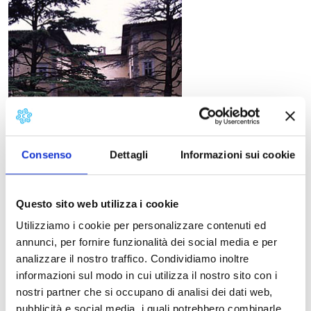
Consenso
Dettagli
Informazioni sui cookie
Questo sito web utilizza i cookie
Utilizziamo i cookie per personalizzare contenuti ed
annunci, per fornire funzionalità dei social media e per
30 gennaio
analizzare il nostro traffico. Condividiamo inoltre
Thom Pain, di Will Eno
informazioni sul modo in cui utilizza il nostro sito con i
Elio Germano
nostri partner che si occupano di analisi dei dati web,
Le Scuderie Granducali di Seravezza ospitano una
pubblicità e social media, i quali potrebbero combinarle