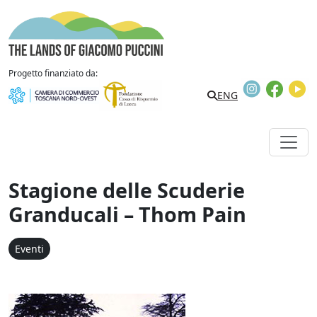
Vai al contenuto
The Lands of Giacomo Puccini
Progetto finanziato da:
Instagram
Faceb
Y
Search
ENG
Stagione delle Scuderie
Granducali – Thom Pain
Eventi
Stagione delle Scuderie 