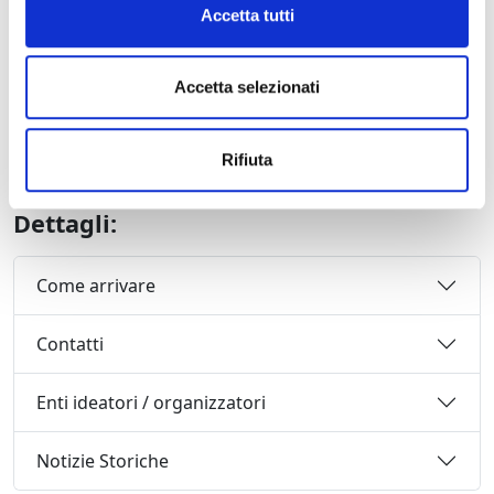
cartellone al Giglio.
Accetta tutti
Il Giglio ospita il Centro Studi Giacomo Puccini, con la
cui collaborazione è stato realizzato il progetto “Puccini
Accetta selezionati
nel Novecento”, un progetto pluriennale che prevede la
messa in scena delle opere del più celebre compositore
lucchese e l’approfondimento di temi di musicologia e
Rifiuta
drammaturgia riguardanti la sua opera.
Dettagli:
Come arrivare
Contatti
Enti ideatori / organizzatori
Notizie Storiche