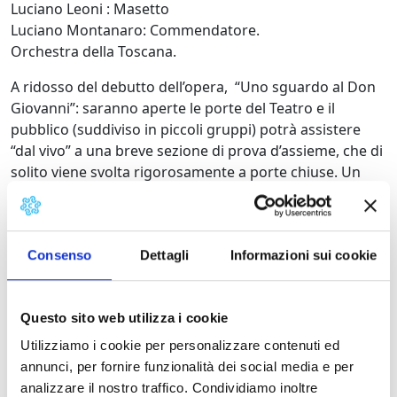
Luciano Leoni : Masetto
Luciano Montanaro: Commendatore.
Orchestra della Toscana.
A ridosso del debutto dell’opera, “Uno sguardo al Don
Giovanni”: saranno aperte le porte del Teatro e il
pubblico (suddiviso in piccoli gruppi) potrà assistere
“dal vivo” a una breve sezione di prova d’assieme, che di
solito viene svolta rigorosamente a porte chiuse. Un
modo affascinante per respirare, prima del debutto
ufficiale dello spettacolo, l’atmosfera dell’opera e per
conoscerne in anteprima i segreti.
Consenso
Dettagli
Informazioni sui cookie
Il Teatro del Giglio
Il Teatro del Giglio è uno dei punti di riferimento più
importanti per la vita culturale in Toscana. Ospita
Questo sito web utilizza i cookie
stagioni concertistiche, di prosa, e dal 2000 anche una
Utilizziamo i cookie per personalizzare contenuti ed
stagione di danza. La sua attività e la sua storia sono
annunci, per fornire funzionalità dei social media e per
legate però principalmente alla stagione lirica, la cui
analizzare il nostro traffico. Condividiamo inoltre