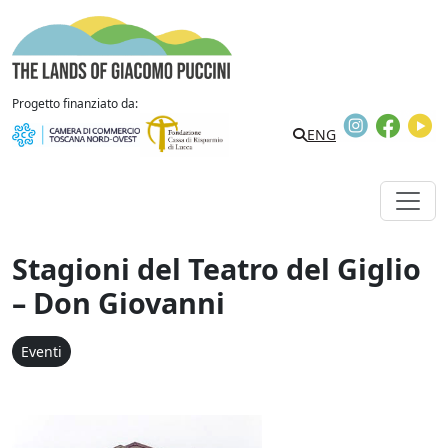
Vai al contenuto
The Lands of Giacomo Puccini
Progetto finanziato da:
Instagram
Faceb
Y
Search
ENG
Stagioni del Teatro del Giglio
– Don Giovanni
Eventi
Stagioni del Teatro del G