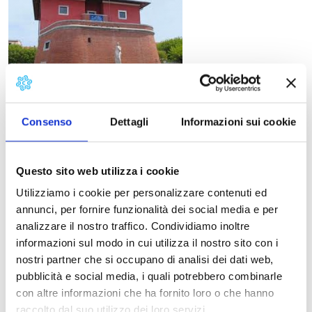
Dopo essere stata intitolata ad
Emilio Tarabella
, il 12
Consenso
Dettagli
Informazioni sui cookie
giugno 2015, la
Pineta di Forte dei Marmi
diventa il
palcoscenico all’aperto per la rassegna teatrale “Pizzo
del Giannino”, che coprirà tutta la stagione estiva, da
Questo sito web utilizza i cookie
giugno a fine agosto.
Utilizziamo i cookie per personalizzare contenuti ed
Pineta Emilio Tarabella
annunci, per fornire funzionalità dei social media e per
analizzare il nostro traffico. Condividiamo inoltre
Inizio spettacoli ore 21,15
informazioni sul modo in cui utilizza il nostro sito con i
nostri partner che si occupano di analisi dei dati web,
pubblicità e social media, i quali potrebbero combinarle
Martedì 30
con altre informazioni che ha fornito loro o che hanno
Assessorato Politiche Giovanili Forte dei Marmi
raccolto dal suo utilizzo dei loro servizi.