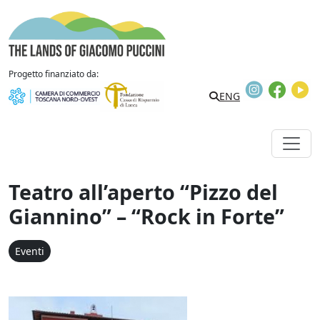
Vai al contenuto
The Lands of Giacomo Puccini
Progetto finanziato da:
Instagram
Faceb
Y
Search
ENG
Teatro all’aperto “Pizzo del
Giannino” – “Rock in Forte”
Eventi
Teatro all'aperto “Pizzo 