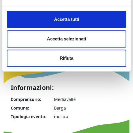
UNPLUGGED FESTIVAL D'AUTORE – 3^ edizione
Barga, Loc Castelvecchio Pascoli
Accetta tutti
Renaissance Tuscany Il Ciocco Resort & Spa –
Auditorium
29 ottobre, 19 novembre, 10 dicembre 2016,
Accetta selezionati
28 gennaio, 25 febbraio 2017
Rifiuta
Informazioni:
Comprensorio:
Mediavalle
Comune:
Barga
Tipologia evento:
musica