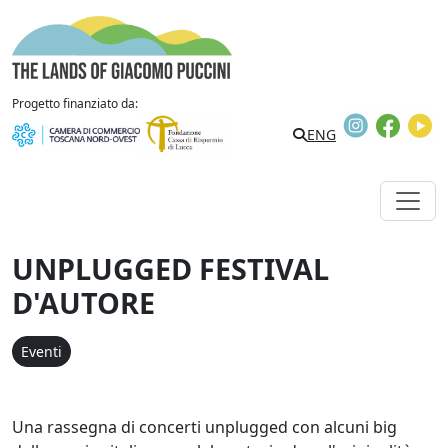
Vai al contenuto
The Lands of Giacomo Puccini
Progetto finanziato da:
Instagram
Faceb
Y
Search
ENG
UNPLUGGED FESTIVAL
D'AUTORE
Eventi
Una rassegna di concerti unplugged con alcuni big