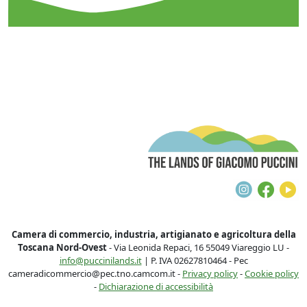
T
Instagra
Face
Y
Camera di commercio, industria, artigianato e agricoltura della
Toscana Nord-Ovest
- Via Leonida Repaci, 16 55049 Viareggio LU -
info@puccinilands.it
| P. IVA 02627810464 - Pec
cameradicommercio@pec.tno.camcom.it -
Privacy policy
-
Cookie policy
-
Dichiarazione di accessibilità