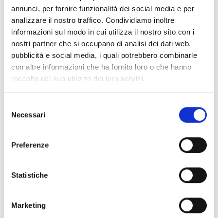
annunci, per fornire funzionalità dei social media e per
Sabato 10 dicembre 2016
analizzare il nostro traffico. Condividiamo inoltre
ore 21.30 –
Concerto dei Tiromancino.
informazioni sul modo in cui utilizza il nostro sito con i
Biglietto: € 20,00 Posto Unico
nostri partner che si occupano di analisi dei dati web,
pubblicità e social media, i quali potrebbero combinarle
Sabato 28 gennaio 2017
con altre informazioni che ha fornito loro o che hanno
ore 21.30 –
Due come noi che
…
Concerto di Gino
raccolto dal suo utilizzo dei loro servizi.
PaoliI
accompagnato da
Danilo Rea.
Biglietto: € 25,00 Posto Unico
Selezione
Necessari
del
Sabato 25 febbraio
consenso
ore 21.30 –
Concerto del direttore artistico della
rassegna GIANDOMENICO ANELLINO.
special guest
Preferenze
MANUELA
VILLA.
Biglietto: € 10,00 Posto Unico
Statistiche
Per la prima volta quest'anno è previsto anche un
abbonamento per tutti gli spettacoli in cartellone, al
Marketing
costo di € 65,00.