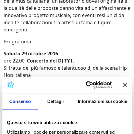
della musica italiana: un laboratorio dove l'originalità e
la qualità delle proposte danno vita ad un affascinante e
innovativo progetto musicale, con eventi resi unici da
inedite collaborazioni tra artisti di fama e figure
emergenti.
Programma
Sabato 29 ottobre 2016
ore 22.00
Concerto del DJ TY1
.
Si tratta del più famoso e talentuoso dj della scena Hip
Hop italiana
Special guest Emma Morton
per una serata da ballare
e ascoltare.
Ingresso Gratuito
Consenso
Dettagli
Informazioni sui cookie
Sabato 19 novembre 2016
ore 21.30
La forza di dire sì – Concerto
del
cantautore
Ron.
Questo sito web utilizza i cookie
Biglietto: € 20,00 Posto Unico
Utilizziamo i cookie per personalizzare contenuti ed