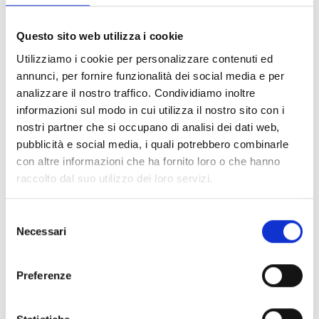
Festival Jazz nell’Area Medicea a Seravezza. Il quartetto
è formato da: Schnitter sax, Elizabeth Keledjen batteria,
Daniele Gorgonie piano, Max Rolff contrabbasso.
Questo sito web utilizza i cookie
Organizzato dai comuni di Forte dei Marmi e Seravezza
Utilizziamo i cookie per personalizzare contenuti ed
e dalla Fondazione Terre Medicee, il Festival sara’
annunci, per fornire funzionalità dei social media e per
ospitato nelle sedi di Villa Bertelli al Forte e dell’Area
analizzare il nostro traffico. Condividiamo inoltre
Medicea a Seravezza.
informazioni sul modo in cui utilizza il nostro sito con i
nostri partner che si occupano di analisi dei dati web,
Dettagli:
pubblicità e social media, i quali potrebbero combinarle
con altre informazioni che ha fornito loro o che hanno
Contatti
raccolto dal suo utilizzo dei loro servizi.
Selezione
Necessari
del
consenso
Preferenze
Informazioni: