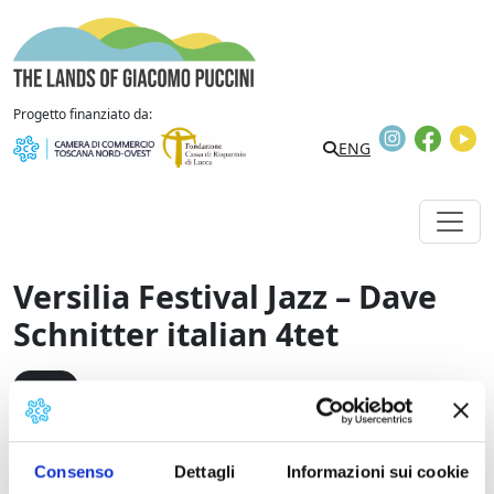
Vai al contenuto
The Lands of Giacomo Puccini
Progetto finanziato da:
Instagram
Faceb
Y
Search
ENG
Versilia Festival Jazz – Dave
Schnitter italian 4tet
Eventi
Dave Schnitter italian 4tet in concerto per il Versilia
Consenso
Dettagli
Informazioni sui cookie