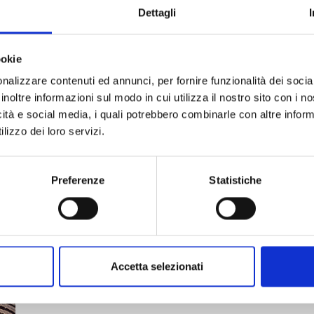
ESCOBALDI (Trento), Mario Caldonazzi (Tromba);
Dettagli
ucca) (Organo)
ookie
lt)
nalizzare contenuti ed annunci, per fornire funzionalità dei socia
inoltre informazioni sul modo in cui utilizza il nostro sito con i 
eichstatt)
icità e social media, i quali potrebbero combinarle con altre inform
tre-Dame)
lizzo dei loro servizi.
Preferenze
Statistiche
lla Badia / organ of the church of the Badia
Accetta selezionati
Giulia Biagietti, co-direttrice del festival / Giulia Biagetti,