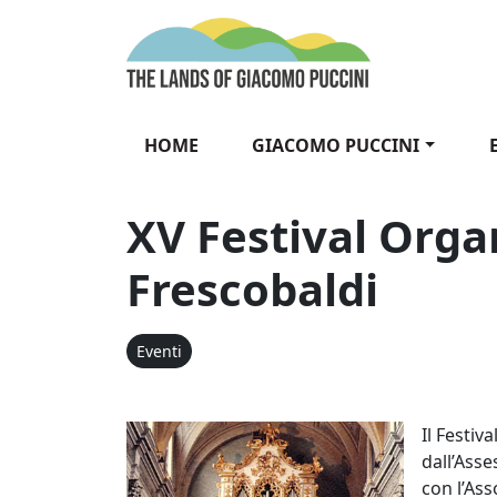
Vai al contenuto
The Lands of Gia
HOME
GIACOMO PUCCINI
XV Festival Orga
Frescobaldi
Eventi
XV Festival
Il Festiv
dall’Ass
con l’As