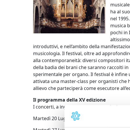
musicale 
ha al suo
nel 1995.
musica ba
pochi in I
altissim
introduttivi, e nell’ambito della manifestazi
musicologia. Il festival, oltre ad approfondi
alla contemporaneità: diversi compositori i
della badia dei brani che saranno raccolti 
sperimentale per organo. Il festival è infi
attivata una master-class per organisti che ha
allievo che parteciperà come esecutore all’ed
Il programma della XV edizione
I concerti, a ingresso gratuito, cominciano al
Martedì 20 Luglio FELIX FRIEDRICH