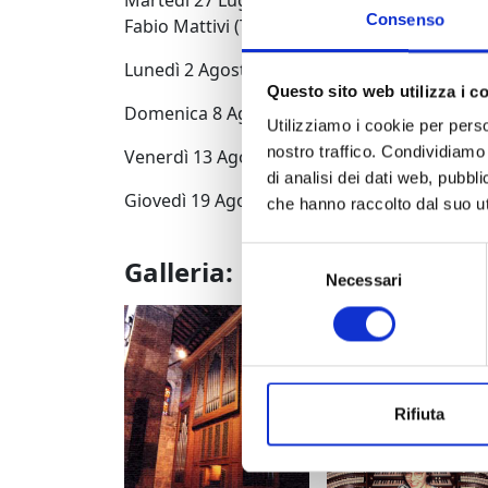
Martedì 27 Luglio Solisti dell’ENSEMBLE FR
Consenso
Fabio Mattivi (Trombone), Giulia Biagetti (L
Lunedì 2 Agosto DAVID FRANKE (Naumburg)
Questo sito web utilizza i c
Domenica 8 Agosto JOHAN HERMANS (Hasse
Utilizziamo i cookie per perso
nostro traffico. Condividiamo 
Venerdì 13 Agosto MARTIN BERNREUTHER (H
di analisi dei dati web, pubbl
Giovedì 19 Agosto OLIVIER LATRY (Paris, No
che hanno raccolto dal suo uti
Selezione
Galleria:
Necessari
del
consenso
organo della chiesa de
Rifiuta