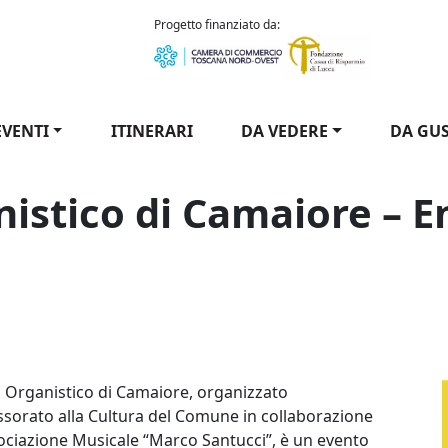
como Puccini
Progetto finanziato da:
EVENTI
ITINERARI
DA VEDERE
DA GU
nistico di Camaiore – 
 Organistico di Camaiore - Ensemble Frescobaldi / 15th Org
al Organistico di Camaiore, organizzato
essorato alla Cultura del Comune in collaborazione
sociazione Musicale “Marco Santucci”, è un evento