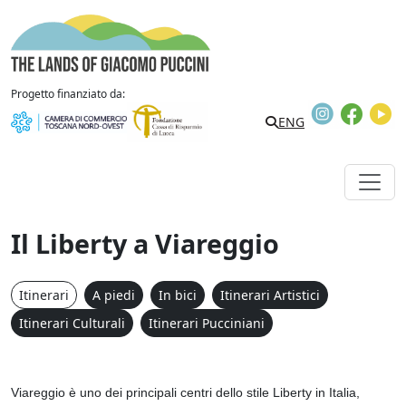
Vai al contenuto
The Lands of Giacomo Puccini
Progetto finanziato da:
Instagram
Faceb
Y
Search
ENG
Il Liberty a Viareggio
Itinerari
A piedi
In bici
Itinerari Artistici
Itinerari Culturali
Itinerari Pucciniani
Viareggio è uno dei principali centri dello stile Liberty in Italia,