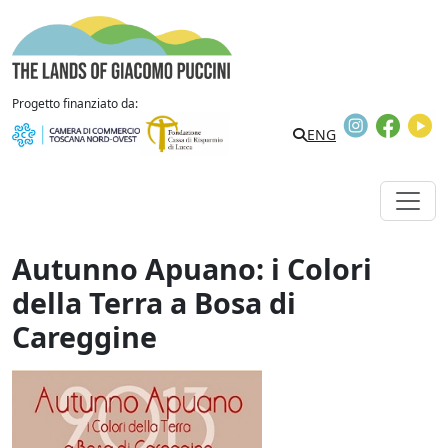
Vai al contenuto
The Lands of Giacomo Puccini
Progetto finanziato da:
Instagram
Faceb
Y
Search
ENG
Autunno Apuano: i Colori
della Terra a Bosa di
Careggine
Autunno Apuano: i Colori