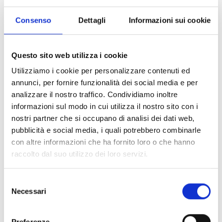
ore 11 – prima vendemmia del Merlot di Bosa e
macinatura del Formenton ottofile
Consenso
Dettagli
Informazioni sui cookie
ore 12 – inaugurazione della vineria “Taberna frigida”
ore 13 – degustazione gratuita di piatti e prodotti tipici
della Garfagnana
Questo sito web utilizza i cookie
ore 15 – spettacolo teatrale “CucinarRamingo” di e con
Utilizziamo i cookie per personalizzare contenuti ed
Giancarlo Bloise
annunci, per fornire funzionalità dei social media e per
Servizio pullman gratuito da Pietrasanta e da Massa
analizzare il nostro traffico. Condividiamo inoltre
(partenza ore 9 – rientro previsto ore 18)
informazioni sul modo in cui utilizza il nostro sito con i
con prenotazioni allo 0583/644.242
nostri partner che si occupano di analisi dei dati web,
pubblicità e social media, i quali potrebbero combinarle
Domenica 20 Ottobre: “Festa della Castagna”
con altre informazioni che ha fornito loro o che hanno
ore 10 – la “Via dei vini”: mostra, degustazione e vendita
raccolto dal suo utilizzo dei loro servizi.
di vini apuani di qualità
ore 13 – castagnata con vin brulé
Selezione
Necessari
del
consenso
(*) La Rivista e le Carte escursionistiche saranno
distribuite gratuitamente durante le presentazioni.
Preferenze