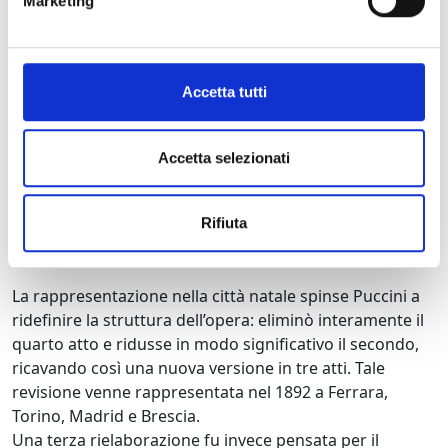
Marketing
figlio, Antonio.
Il debutto non riscosse l’accoglienza calorosa che
Puccini e Ricordi avevano previsto: dopo la prima
Accetta tutti
rappresentazione seguirono soltanto due repliche, un
segno della tiepida risposta del pubblico.
Incoraggiato da Ricordi, Puccini si mise subito al lavoro
Accetta selezionati
per rivedere la partitura, con l’idea di una futura
riproposta. Questa avvenne solo nel settembre del 1891
Rifiuta
al Teatro del Giglio di Lucca, dove l’opera trovò
finalmente un notevole successo.
La rappresentazione nella città natale spinse Puccini a
ridefinire la struttura dell’opera: eliminò interamente il
quarto atto e ridusse in modo significativo il secondo,
ricavando così una nuova versione in tre atti. Tale
revisione venne rappresentata nel 1892 a Ferrara,
Torino, Madrid e Brescia.
Una terza rielaborazione fu invece pensata per il