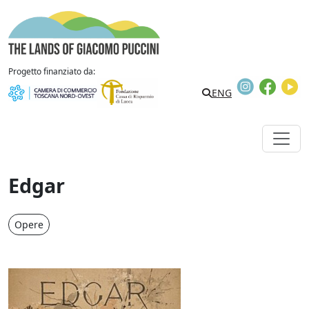
Vai al contenuto
The Lands of Giacomo Puccini
Progetto finanziato da:
Instagram
Faceb
Y
Search
ENG
Edgar
Opere
Edgar